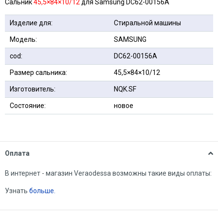
Сальник
45,5×84×10/12
для Samsung DC62-00156A
Изделие для:
Стиральной машины
Модель:
SAMSUNG
cod:
DC62-00156A
Размер сальника:
45,5×84×10/12
Изготовитель:
NQK.SF
Состояние:
новое
Оплата
В интернет - магазин Veraodessa возможны такие виды оплаты:
Узнать
больше.