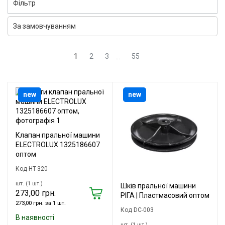
Фільтр
1
2
3
55
...
new
new
Клапан пральної машини
ELECTROLUX 1325186607
оптом
Код HT-320
шт. (1 шт.)
Шків пральної машини
273,00 грн.
РІГА | Пластмасовий оптом
273,00 грн. за 1 шт.
Код DC-003
В наявності
шт. (1 шт.)