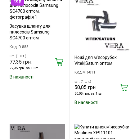
top
Засувка шлангу для
пилососів Samsung
SC4700 оптом
Код ID-885
шт. (1 шт.)
Ножі для м'ясорубок
77,35 грн.
Vitek|Saturn оптом
77,35 грн. за 1 шт.
Код MR-011
В наявності
шт. (1 шт.)
50,05 грн.
50,05 грн. за 1 шт.
В наявності