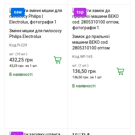
new
top
Змінні мішки для пилососу
Philips Electrolux
Замок до пральної
машини BEKO cod.
Код FI-229
2805310100 оптом
шт. (10 шт.)
Код WF-165
432,25 грн.
шт. (1 шт.)
43,23 грн. за 1 шт.
136,50 грн.
В наявності
136,50 грн. за 1 шт.
В наявності