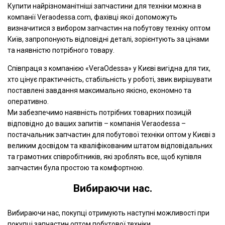
Купити найрізноманітніші запчастини для техніки можна в
компанії Veraodessa.com, фахівці якої допоможуть
визначитися з вибором запчастин на побутову техніку оптом
Київ, запропонують відповідні деталі, зорієнтують за цінами
та наявністю потрібного товару.
Співпраця з компанією «VeraOdessa» у Києві вигідна для тих,
хто цінує практичність, стабільність у роботі, звик вирішувати
поставлені завдання максимально якісно, економно та
оперативно.
Ми забезпечимо наявність потрібних товарних позицій
відповідно до ваших запитів – компанія Veraodessa –
постачальник запчастин для побутової техніки оптом у Києві з
великим досвідом та кваліфікованим штатом відповідальних
та грамотних співробітників, які зроблять все, щоб купівля
запчастин була простою та комфортною.
Вибираючи нас.
Вибираючи нас, покупці отримують наступні можливості при
покупці запчастин оптом побутової техніки.