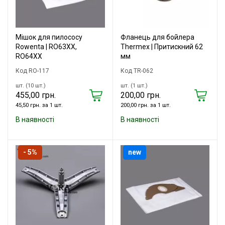
Мішок для пилососу
Фланець для бойлера
Rowenta | RO63XX,
Thermex | Притискний 62
RO64XX
мм
Код RO-117
Код TR-062
шт. (10 шт.)
шт. (1 шт.)
455,00 грн.
200,00 грн.
45,50 грн. за 1 шт.
200,00 грн. за 1 шт.
В наявності
В наявності
- 5%
new