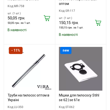
оптом
Код MR-758
Код GR-117
шт. (1 шт.)
50,05 грн.
шт. (1 шт.)
150,15 грн.
50,05 грн. за 1 шт.
150,15 грн. за 1 шт.
В наявності
В наявності
- 11%
new
Труби на пилосос оптом в
Мішки для пилососу Stihl
Україні
se 62 | se 61e
Код LU-350
Код ST-062