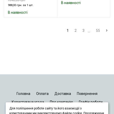
1040,00 грн.
В наявності
988,00 грн. за 1 шт.
В наявності
1
2
3
55
...
Головна
Оплата
Доставка
Повернення
Користувача угода
Про компанію
Графік роботи
Для поліпшення роботи сайту та його взаємодії з
Київ
Дніпро
Запоріжжя
Львів
користувачами ми використовуємо файли cookie. Продовжуючи