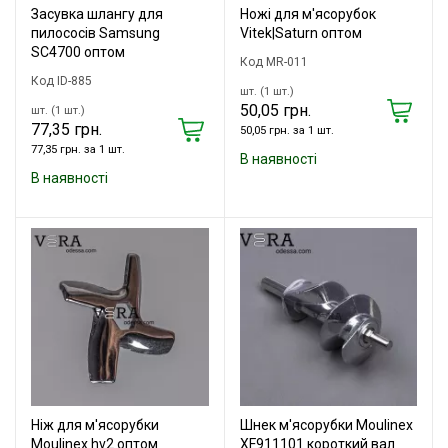
Засувка шлангу для
Ножі для м'ясорубок
пилососів Samsung
Vitek|Saturn оптом
SC4700 оптом
Код MR-011
Код ID-885
шт. (1 шт.)
50,05 грн.
шт. (1 шт.)
77,35 грн.
50,05 грн. за 1 шт.
77,35 грн. за 1 шт.
В наявності
В наявності
Ніж для м'ясорубки
Шнек м'ясорубки Moulinex
Moulinex hv2 оптом
XF911101 короткий вал