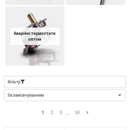
Аварійні термостати
оптом
Фільтр
1
2
3
55
...