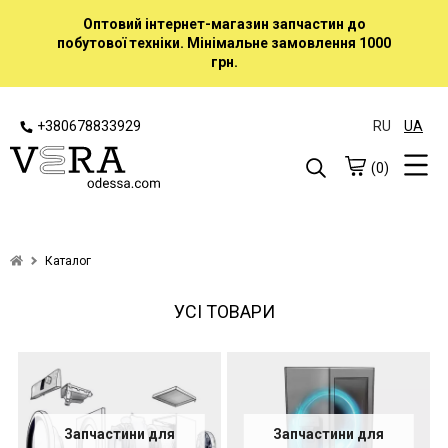
Оптовий інтернет-магазин запчастин до
побутової техніки. Мінімальне замовлення 1000
грн.
+380678833929
RU
UA
(0)
Каталог
УСІ ТОВАРИ
Запчастини для
Запчастини для