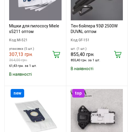
Мішки для пилососу Miele
Тен бойлера 93Ø 2500W
s5211 оптом
DUVAL оптом
Код MI-521
Код GF-151
упаковка (5 шт.)
шт. (1 шт.)
307,13 грн.
855,40 грн.
364,00 грн.
855,40 грн. за 1 шт.
61,43 грн. за 1 шт.
В наявності
В наявності
new
top