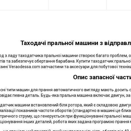
Таходачі пральної машини з відправл
д з ладу таходатчика пральної машини створює багато проблем, о
тів та забезпечує обертання барабана. Купити таходатчик пральної
зині Veraodessa.com запчастини та аксесуари для побутової технік
Опис запасної част
сні типи машин для прання автоматичного вигляду мають досить ск
овідає певна деталь. Будь-яка пральна машина включає двигун, за
датчик машини встановлений біля ротора, який є складовою двигу
алізації показників частоти оборотів (стандартно в машині це близь
тричного струму, що генерується при функціонуванні пральної ма
ціонування інших деталей, робота яких задана програмою прання