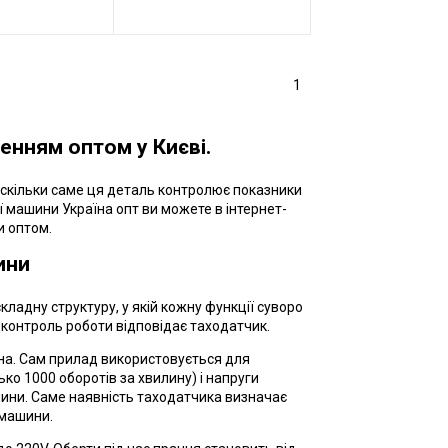
1
енням оптом у Києві.
скільки саме ця деталь контролює показники
 машини Україна опт ви можете в інтернет-
и оптом.
ини
ладну структуру, у якій кожну функції суворо
 контроль роботи відповідає таходатчик.
на. Сам прилад використовується для
ко 1000 оборотів за хвилину) і напруги
шини. Саме наявність таходатчика визначає
 машини.