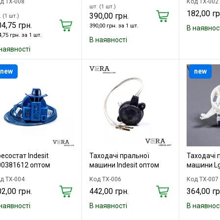
д TX-008
Код TX-002
шт. (1 шт.)
182,00 гр
390,00 грн.
 (1 шт.)
4,75 грн.
390,00 грн. за 1 шт.
В наявнос
,75 грн. за 1 шт.
В наявності
наявності
new
new
есостат Indesit
Таходачі пральної
Таходачі 
00381612 оптом
машини Indesit оптом
машини L
д TX-004
Код TX-006
Код TX-007
2,00 грн.
442,00 грн.
364,00 гр
наявності
В наявності
В наявнос