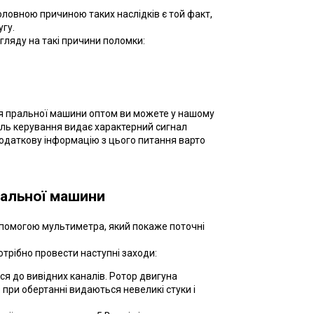
оловною причиною таких наслідків є той факт,
гу.
гляду на такі причини поломки:
для пральної машини оптом ви можете у нашому
ель керування видає характерний сигнал
додаткову інформацію з цього питання варто
ральної машини
опомогою мультиметра, який покаже поточні
трібно провести наступні заходи:
я до вивідних каналів. Ротор двигуна
при обертанні видаються невеликі стуки і