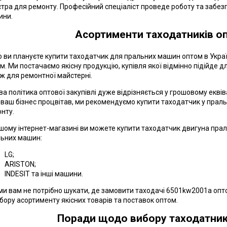
тра для ремонту. Професійний спеціаліст проведе роботу та забез
ини.
Асортименти таходатників оп
 ви плануєте купити таходатчик для пральних машин оптом в Укра
м. Ми постачаємо якісну продукцію, купівля якої відмінно підійде 
ж для ремонтної майстерні.
ва політика оптової закупівлі дуже відрізняється у грошовому еквіва
ваш бізнес процвітав, ми рекомендуємо купити таходатчик у праль
нту.
шому інтернет-магазині ви можете купити таходатчик двигуна пра
ьних машин:
LG;
ARISTON;
INDESIT та інші машини.
ми вам не потрібно шукати, де замовити таходачі 6501kw2001a опт
дбору асортименту якісних товарів та поставок оптом.
Поради щодо вибору таходатникі