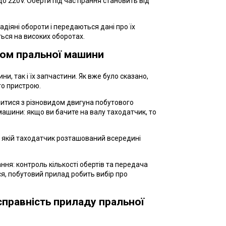
 до 220V. Оберти під час прання становить від
адіяні обороти і передаються дані про їх
ться на високих оборотах.
ном пральної машини
, так і їх запчастини. Як вже було сказано,
го пристрою.
читися з різновидом двигуна побутового
машини: якщо ви бачите на валу таходатчик, то
в якій таходатчик розташований всередині
ння: контроль кількості обертів та передача
ся, побутовий прилад робить вибір про
справність приладу пральної