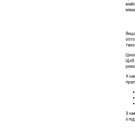
майс
маш
Якщо
опто
тако
Ціно
Щоб 
ремо
У на
прал
З на
з пі