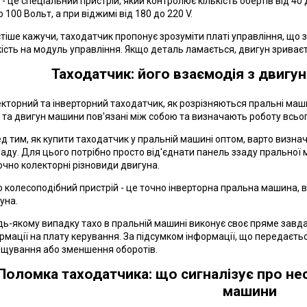
 - це спеціальний пристрій, який контролює кількість обертів від 40
о 100 Вольт, а при віджимі від 180 до 220 V.
тіше кажучи, таходатчик пропонує зрозуміти платі управління, що з
кість на модуль управління. Якщо деталь ламається, двигун зриває
Таходатчик: його взаємодія з двигу
кторний та інверторний таходатчик, як розрізняються пральні машини
 та двигун машини пов'язані між собою та визначають роботу всьо
д тим, як купити таходатчик у пральній машині оптом, варто визна
аду. Для цього потрібно просто від'єднати панель ззаду пральної 
очно колекторні різновиди двигуна.
 колесоподібний пристрій - це точно інверторна пральна машина, 
уна.
дь-якому випадку тахо в пральній машині виконує своє пряме завда
рмації на плату керування. За підсумком інформації, що передаєть
щування або зменшення оборотів.
Поломка таходатчика: що сигналізує про не
машини