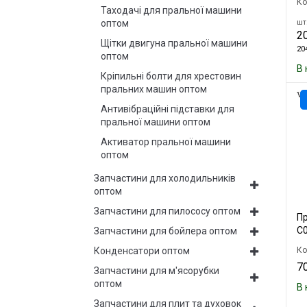
Ко
Таходачі для пральної машини
шт.
оптом
20
Щітки двигуна пральної машини
204
оптом
В 
Кріпильні болти для хрестовин
пральних машин оптом
Антивібраційні підставки для
пральної машини оптом
Активатор пральної машини
оптом
Запчастини для холодильників
оптом
Запчастини для пилососу оптом
Пр
C
Запчастини для бойлера оптом
Ко
Конденсатори оптом
70
Запчастини для м'ясорубки
оптом
В 
Запчастини для плит та духовок