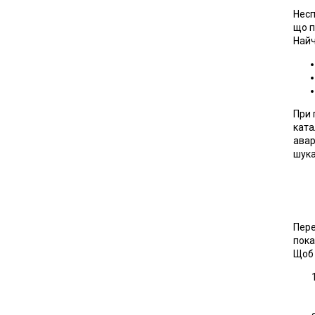
Несп
що п
Найч
При 
ката
авар
шука
Пере
пока
Щоб 