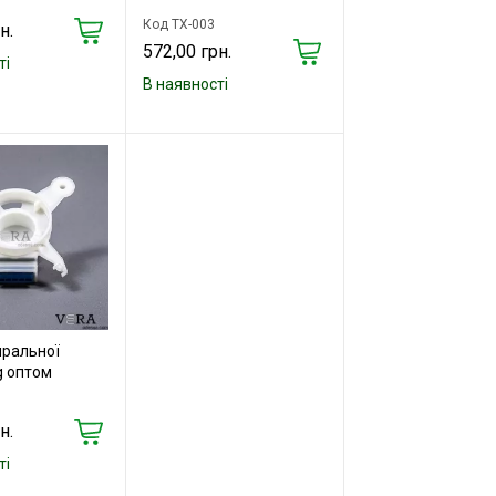
Код TX-003
н.
572,00 грн.
ті
В наявності
пральної
g оптом
н.
ті