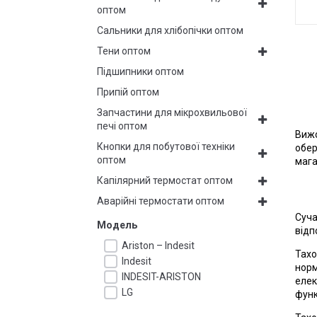
оптом
Сальники для хлібопічки оптом
Тени оптом
Підшипники оптом
Припій оптом
Запчастини для мікрохвильової
печі оптом
Вижо
Кнопки для побутової техніки
обер
оптом
мага
Капілярний термостат оптом
Аварійні термостати оптом
Суча
Модель
відп
Ariston – Indesit
Тахо
Indesit
норм
INDESIT-ARISTON
елек
LG
функ