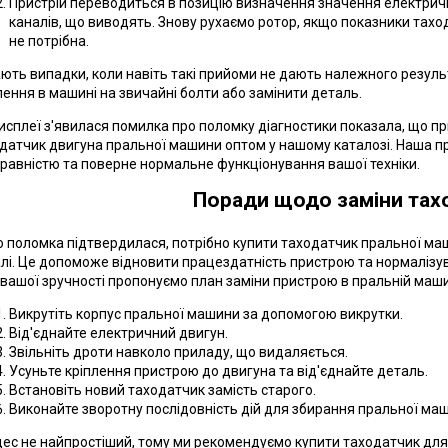
Пристрій переводиться в позицію визначення значення електрично
каналів, що виводять. Знову рухаємо ротор, якщо показники тахо
не потрібна.
ють випадки, коли навіть такі прийоми не дають належного результа
лення в машині на звичайні болти або замінити деталь.
исплеї з'явилася помилка про поломку діагностики показала, що п
датчик двигуна пральної машини оптом у нашому каталозі. Наша 
равністю та поверне нормальне функціонування вашої техніки.
Поради щодо заміни тах
 поломка підтвердилася, потрібно купити таходатчик пральної маш
лі. Це допоможе відновити працездатність пристрою та нормалізу
вашої зручності пропонуємо план заміни пристрою в пральній маши
Викрутіть корпус пральної машини за допомогою викрутки.
Від'єднайте електричний двигун.
Звільніть дроти навколо приладу, що видаляється.
Усуньте кріплення пристрою до двигуна та від'єднайте деталь.
Встановіть новий таходатчик замість старого.
Виконайте зворотну послідовність дій для збирання пральної ма
ес не найпростіший, тому ми рекомендуємо купити таходатчик для