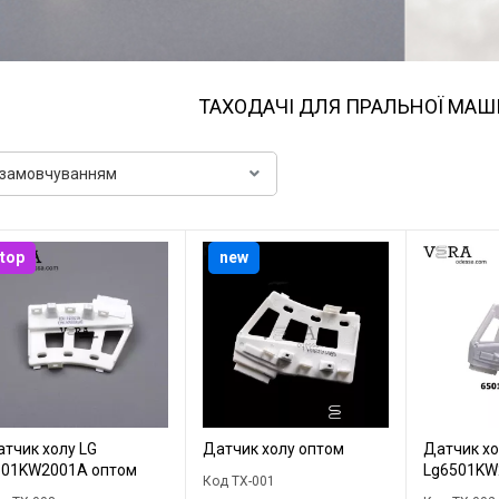
ТАХОДАЧІ ДЛЯ ПРАЛЬНОЇ МА
top
new
тчик холу LG
Датчик холу оптом
Датчик хо
501KW2001A оптом
Lg6501KW
Код TX-001