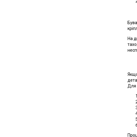
Бува
кріп
На д
тахо
несп
Якщо
дета
Для 
Проц