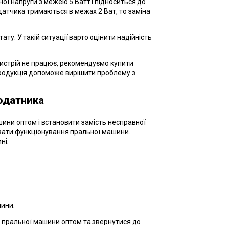
ї напруги з межею 5 Ватт і підноситься до
датчика тримаються в межах 2 Ват, то заміна
ту. У такій ситуації варто оцінити надійність
ристрій не працює, рекомендуємо купити
продукція допоможе вирішити проблему з
одатника
ини оптом і встановити замість несправної
вати функціонування пральної машини.
ні:
шини.
 пральної машини оптом та звернутися до