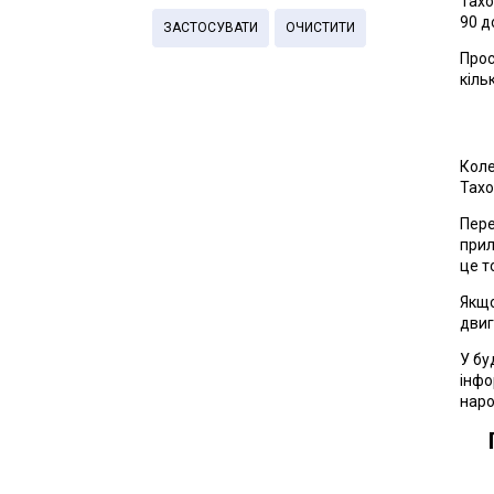
Тахо
90 д
ЗАСТОСУВАТИ
ОЧИСТИТИ
Прос
кіль
Коле
Тахо
Пере
прил
це т
Якщо
двиг
У бу
інфо
наро