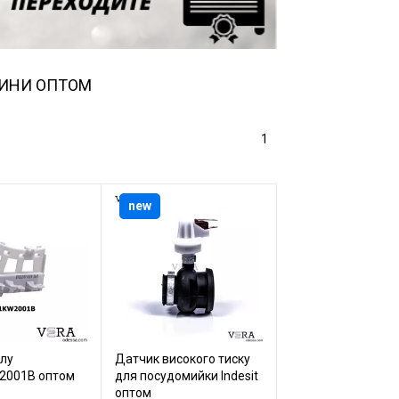
ШИНИ ОПТОМ
1
new
лу
Датчик високого тиску
2001B оптом
для посудомийки Indesit
оптом