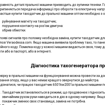
равність деталі пральної машини призводить до зупинки техніки. Г
рипиняється передача інформації про обороти та електричну напру
астіше купити таходатчик до пральної машини оптом необхідно з о
руйнування магніту на таходатчик;
порушення контакту на роз'єм двигуна:
обрив обмотки.
появі сигналів про поломку необхідна заміна, купити таходатчик 
лозі Veraodessa.com. Якщо машина виявила проблему тахо, то пан
ійного коду. Помилка коду у кожної машини видається своя, тому 
ти або в паспорті, або в інтернеті.
Діагностика тахогенератора п
вірку в пральної машини на функціонування можна провести за д
зання опору, якщо у вас немає кращого звернутися до майстра.
дізнатися, чи працює таходатчик 6501kw2001a пральної машини по
Таходатчик встановлюється в режимі, що продзвонює і підноситьс
звичайним рухом руки наводиться в дію в одному напрямку. Якщо 
покажчик змінює своє становище, заміна не потрібна.