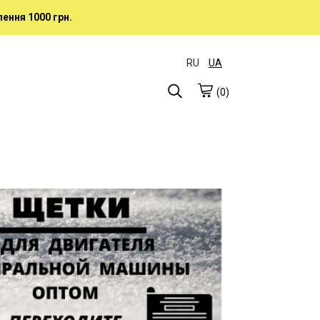
ення 1000 грн.
RU
UA
(0)