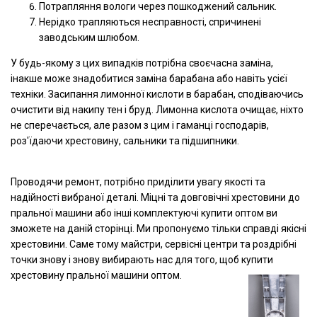
Потрапляння вологи через пошкоджений сальник.
Нерідко трапляються несправності, спричинені
заводським шлюбом.
У будь-якому з цих випадків потрібна своєчасна заміна,
інакше може знадобитися заміна барабана або навіть усієї
техніки. Засипання лимонної кислоти в барабан, сподіваючись
очистити від накипу тен і бруд. Лимонна кислота очищає, ніхто
не сперечається, але разом з цим і гаманці господарів,
роз'їдаючи хрестовину, сальники та підшипники.
Проводячи ремонт, потрібно приділити увагу якості та
надійності вибраної деталі. Міцні та довговічні хрестовини до
пральної машини або інші комплектуючі купити оптом ви
зможете на даній сторінці. Ми пропонуємо тільки справді якісні
хрестовини. Саме тому майстри, сервісні центри та роздрібні
точки знову і знову вибирають нас для того, щоб купити
хрестовину пральної машини оптом.