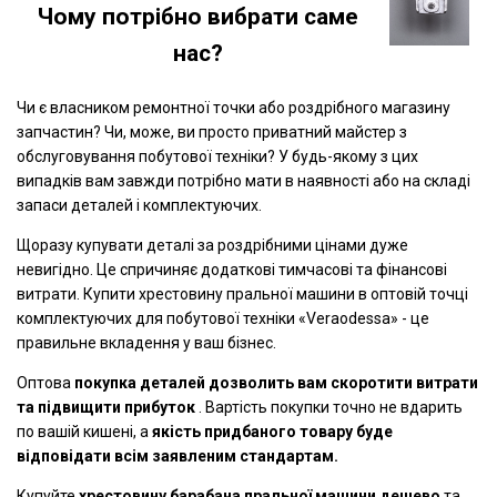
Чому потрібно вибрати саме
нас?
Чи є власником ремонтної точки або роздрібного магазину
запчастин? Чи, може, ви просто приватний майстер з
обслуговування побутової техніки? У будь-якому з цих
випадків вам завжди потрібно мати в наявності або на складі
запаси деталей і комплектуючих.
Щоразу купувати деталі за роздрібними цінами дуже
невигідно. Це спричиняє додаткові тимчасові та фінансові
витрати. Купити хрестовину пральної машини в оптовій точці
комплектуючих для побутової техніки «Veraodessa» - це
правильне вкладення у ваш бізнес.
Оптова
покупка деталей дозволить вам скоротити витрати
та підвищити прибуток
. Вартість покупки точно не вдарить
по вашій кишені, а
якість придбаного товару буде
відповідати всім заявленим стандартам.
Купуйте
хрестовину барабана пральної машини дешево
та