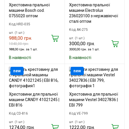
Хрестовина пральної
Хрестовина пральної
машини Bosch cod.
машини Electrolux
0755020 оптом
236020100 з нержавіючої
сталі оптом
Код HRD-035
Код AK-275
шт. (1 шт.)
988,00 грн.
шт. (1 шт.)
3000,00 грн.
1040,00 грн.
988,00 грн. за 1 шт.
3000,00 грн. за 1 шт.
В наявності
В наявності
new
new
Хрестовини для пральної
Хрестовина для пральної
машини CANDY 41021245 |
машини Vestel 34027836 |
EBI 816
EBI 799
Код CD-816
Код VE-799
шт. (1 шт.)
шт. (1 шт.)
1274,00 грн.
1222,00 грн.