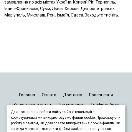
замовлення по всіх містах України: Кривий Ріг, Тернопіль,
Івано-Франківськ, Суми, Львів, Херсон, Дніпропетровськ,
Маріуполь, Миколаїв, Рені, Ізмаїл, Одеса. Заходьте тисніть.
Головна
Оплата
Доставка
Повернення
Користувача угода
Про компанію
Графік роботи
Для поліпшення роботи сайту та його взаємодії з
Київ
Дніпро
Запоріжжя
Львів
користувачами ми використовуємо файли cookie. Продовжуючи
роботу з сайтом, Ви дозволяєте використання cookie-файлів. Ви
завжди можете відключити файли cookie в налаштуваннях
+380678833929