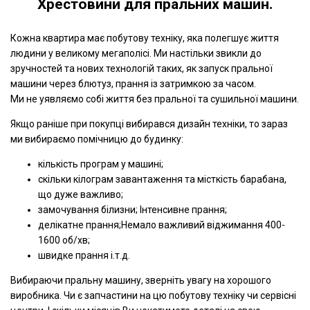
Хрестовини для пральних машин.
Кожна квартира має побутову техніку, яка полегшує життя
людини у великому мегаполісі. Ми настільки звикли до
зручностей та нових технологій таких, як запуск пральної
машини через блютуз, прання із затримкою за часом.
Ми не уявляємо собі життя без пральної та сушильної машини.
Якщо раніше при покупці вибирався дизайн техніки, то зараз
ми вибираємо помічницю до будинку:
кількість програм у машині;
скільки кілограм завантаження та місткість барабана,
що дуже важливо;
замочування білизни; Інтенсивне прання;
делікатне прання;Немало важливий віджимання 400-
1600 об/хв;
швидке прання і.т.д.
Вибираючи пральну машину, зверніть увагу на хорошого
виробника. Чи є запчастини на цю побутову техніку чи сервісні