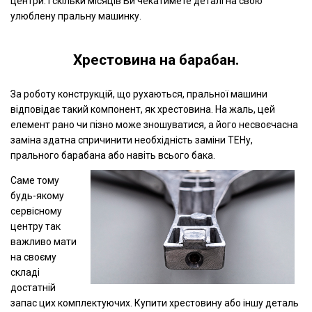
центри. І скільки місяців Ви чекатимете деталі на свою
улюблену пральну машинку.
Хрестовина на барабан.
За роботу конструкцій, що рухаються, пральної машини
відповідає такий компонент, як хрестовина. На жаль, цей
елемент рано чи пізно може зношуватися, а його несвоєчасна
заміна здатна спричинити необхідність заміни ТЕНу,
прального барабана або навіть всього бака.
Саме тому
будь-якому
сервісному
центру так
важливо мати
на своєму
складі
достатній
запас цих комплектуючих. Купити хрестовину або іншу деталь