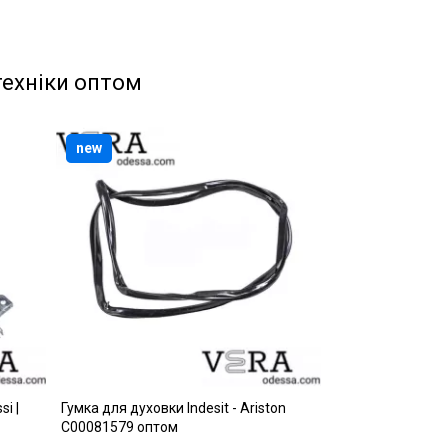
техніки оптом
new
i |
Гумка для духовки Indesit - Ariston
C00081579 оптом