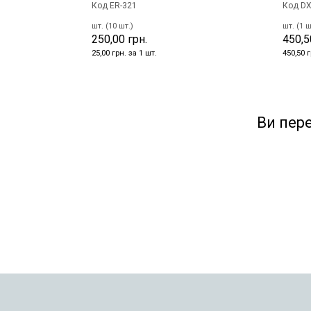
Код ER-321
Код DX
шт. (10 шт.)
шт. (1 ш
250,00 грн.
450,5
25,00 грн. за 1 шт.
450,50 г
Ви пер