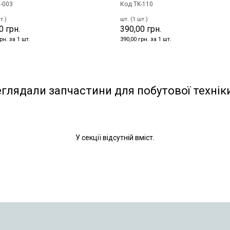
-003
Код TK-110
т.)
шт. (1 шт.)
0 грн.
390,00 грн.
рн. за 1 шт.
390,00 грн. за 1 шт.
еглядали запчастини для побутової технік
У секції відсутній вміст.