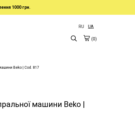
ення 1000 грн.
RU
UA
(0)
машини Beko | Cod. 817
пральної машини Beko |