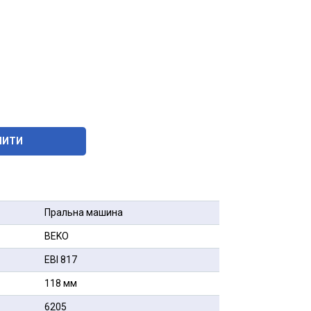
ПИТИ
Пральна машина
BEKO
EBI 817
118 мм
6205