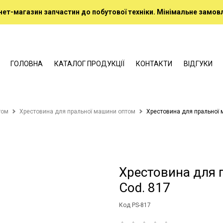
нет-магазин запчастин до побутової техніки. Мінімальне замовл
ГОЛОВНА
КАТАЛОГ ПРОДУКЦІЇ
КОНТАКТИ
ВІДГУКИ
том
Хрестовина для пральної машини оптом
Хрестовина для пральної 
Хрестовина для 
Cod. 817
Код PS-817