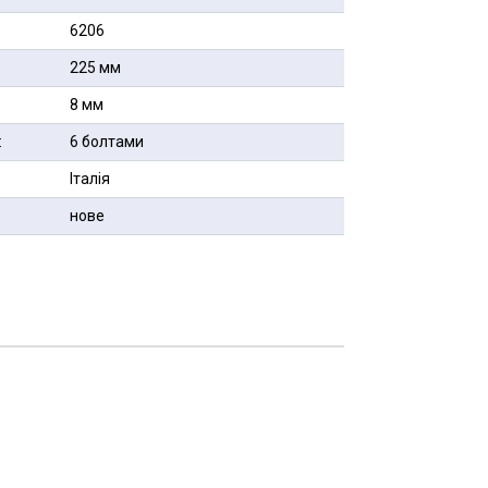
6206
225 мм
8 мм
:
6 болтами
Італія
нове