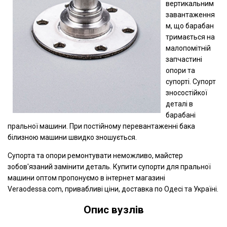
вертикальним
завантаження
м, що барабан
тримається на
малопомітній
запчастині
опори та
супорті. Супорт
зносостійкої
деталі в
барабані
пральної машини. При постійному перевантаженні бака
білизною машини швидко зношується.
Супорта та опори ремонтувати неможливо, майстер
зобов'язаний замінити деталь. Купити супорти для пральної
машини оптом пропонуємо в інтернет магазині
Veraodessa.com, привабливі ціни, доставка по Одесі та Україні.
Опис вузлів