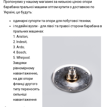
Пропонуємо у нашому магазині за низькою ціною опори
барабана пральної машини оптом купити з доставкою по
Україні, це будуть:
одинарні супорти та опори для побутової техніки;
і подвійні вузли - для лівої та правої сторони барабана в
пральних машинах:
1. Ariston;
2. Indesit;
3. Ardo;
4. Bosch;
5. Whirpool.
Завдяки
рівномірному
навантаженню,
на дві опори
фланці другого
типу переносять
сильніші
навантаження