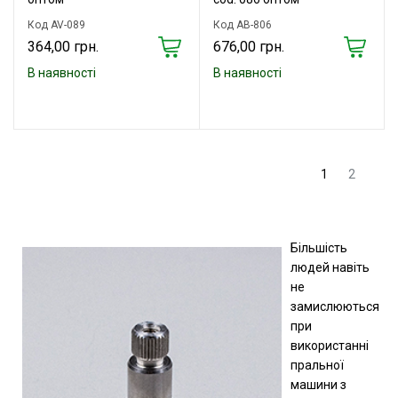
Код AV-089
Код AB-806
364,00 грн.
676,00 грн.
В наявності
В наявності
1
2
Більшість
людей навіть
не
замислюються
при
використанні
пральної
машини з