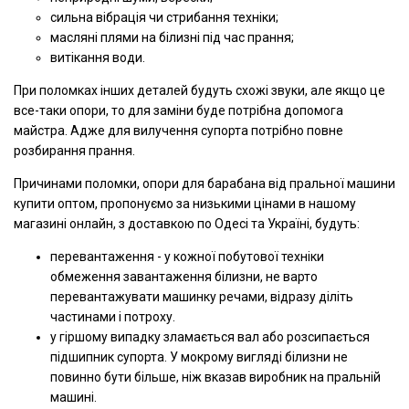
сильна вібрація чи стрибання техніки;
масляні плями на білизні під час прання;
витікання води.
При поломках інших деталей будуть схожі звуки, але якщо це
все-таки опори, то для заміни буде потрібна допомога
майстра. Адже для вилучення супорта потрібно повне
розбирання прання.
Причинами поломки, опори для барабана від пральної машини
купити оптом, пропонуємо за низькими цінами в нашому
магазині онлайн, з доставкою по Одесі та Україні, будуть:
перевантаження - у кожної побутової техніки
обмеження завантаження білизни, не варто
перевантажувати машинку речами, відразу діліть
частинами і потроху.
у гіршому випадку зламається вал або розсипається
підшипник супорта. У мокрому вигляді білизни не
повинно бути більше, ніж вказав виробник на пральній
машині.