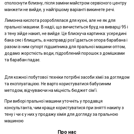
сполоснути білизну, після заміни майстром сервісного центру
манжети не вийде, у найгіршому варіанті викинете речі.
Лимонна кислота розроблялася для кухні, але не як для
пральної машини. В надії, що вичиститься бруд на виварці 95 і
з тену зійде накип, не вийде. Це блискуча картинка: усередині
бака сяє і блищить, а насправді роз'їдається опора барабана і
разом із ним супорт підшипника для пральної машини оптом,
додамо жорсткість води, підроблений порошок з домішками
та барабан падає.
Для кожної побутової техніки потрібні засоби хімії за доглядом
та експлуатацією. Не варто користуватися бабусиним
методом, відчуваючи на міцність бюджет сім'ї.
При виборі пральної машини уточніть у продавця
консультанта, чим краще користуватися при знятті накипу з
тену і чи є у них у продажу хімія для догляду за пральною
машиною
Про нас