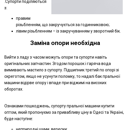
.Супорти поділяються
з:
правим
різьбленням, що закручується за годинниковою;
лівим різьбленням – із закручуванням у зворотний бік.
Заміна опори необхідна
Вийти з ладу з часом можуть опори та супорти навіть
оригінальних запчастин. Згодом порошок і гаряча вода
вимивають мастило з супорту. Підшипник третий по опорі зі
скреготом, якщо не усунути поломку, то надалі бак пральної
машини відірве опору і впаде при віджимі на високих
оборотах.
Ознаками пошкоджень, супорту пральної машини купити
оптом, який пропонуємо за привабливу ціну в Одесі та Україні,
буде наступне:
неприродні шуми, верески;