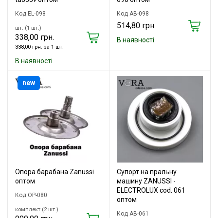
Код EL-098
Код AB-098
514,80 грн.
шт. (1 шт.)
338,00 грн.
В наявності
338,00 грн. за 1 шт.
В наявності
new
Опора барабана Zanussi
Супорт на пральну
оптом
машину ZANUSSI -
ELECTROLUX cod. 061
Код OP-080
оптом
комплект (2 шт.)
Код AB-061