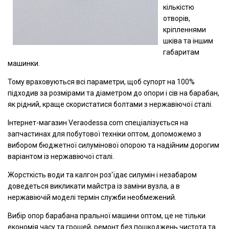
кількістю
отворів,
кріпленнями
шківа та іншим
габаритам
машинки.
Тому враховуються всі параметри, щоб супорт на 100%
підходив за розмірами та діаметром до опори і сів на барабан,
як рідний, краще скористатися болтами з нержавіючої сталі.
Інтернет-магазин Veraodessa.com спеціалізується на
запчастинах для побутової техніки оптом, допоможемо з
вибором бюджетної силумінової опорою та надійним дорогим
варіантом із нержавіючої сталі.
Жорсткість води та калгон роз'їдає силумін і незабаром
доведеться викликати майстра із заміни вузла, а в
нержавіючій моделі термін служби необмежений.
Вибір опор барабана пральної машини оптом, це не тільки
економія часу та грошей, ремонт без пошкоджень чистота та