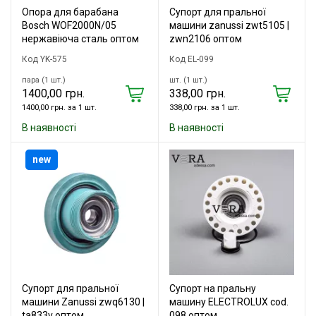
Опора для барабана
Супорт для пральної
Bosch WOF2000N/05
машини zanussi zwt5105 |
нержавіюча сталь оптом
zwn2106 оптом
Код YK-575
Код EL-099
пара (1 шт.)
шт. (1 шт.)
1400,00 грн.
338,00 грн.
1400,00 грн. за 1 шт.
338,00 грн. за 1 шт.
В наявності
В наявності
new
Супорт для пральної
Супорт на пральну
машини Zanussi zwq6130 |
машину ELECTROLUX cod.
ta833v оптом
098 оптом