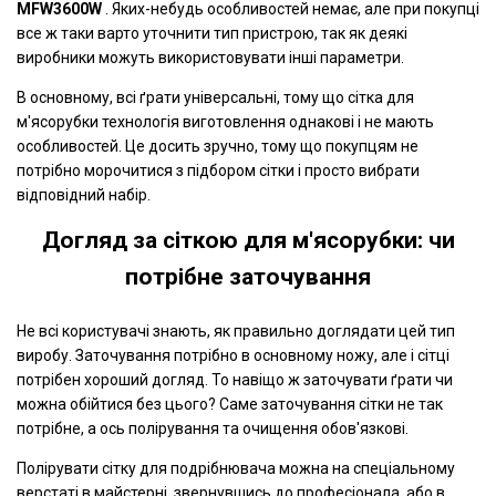
MFW3600W
. Яких-небудь особливостей немає, але при покупці
все ж таки варто уточнити тип пристрою, так як деякі
виробники можуть використовувати інші параметри.
В основному, всі ґрати універсальні, тому що сітка для
м'ясорубки технологія виготовлення однакові і не мають
особливостей. Це досить зручно, тому що покупцям не
потрібно морочитися з підбором сітки і просто вибрати
відповідний набір.
Догляд за сіткою для м'ясорубки: чи
потрібне заточування
Не всі користувачі знають, як правильно доглядати цей тип
виробу. Заточування потрібно в основному ножу, але і сітці
потрібен хороший догляд. То навіщо ж заточувати ґрати чи
можна обійтися без цього? Саме заточування сітки не так
потрібне, а ось полірування та очищення обов'язкові.
Полірувати сітку для подрібнювача можна на спеціальному
верстаті в майстерні, звернувшись до професіонала, або в