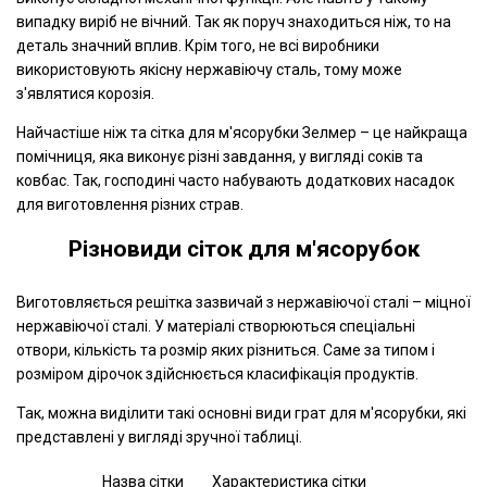
випадку виріб не вічний. Так як поруч знаходиться ніж, то на
деталь значний вплив. Крім того, не всі виробники
використовують якісну нержавіючу сталь, тому може
з'являтися корозія.
Найчастіше ніж та сітка для м'ясорубки Зелмер – це найкраща
помічниця, яка виконує різні завдання, у вигляді соків та
ковбас. Так, господині часто набувають додаткових насадок
для виготовлення різних страв.
Різновиди сіток для м'ясорубок
Виготовляється решітка зазвичай з нержавіючої сталі – міцної
нержавіючої сталі. У матеріалі створюються спеціальні
отвори, кількість та розмір яких різниться. Саме за типом і
розміром дірочок здійснюється класифікація продуктів.
Так, можна виділити такі основні види грат для м'ясорубки, які
представлені у вигляді зручної таблиці.
Назва сітки
Характеристика сітки