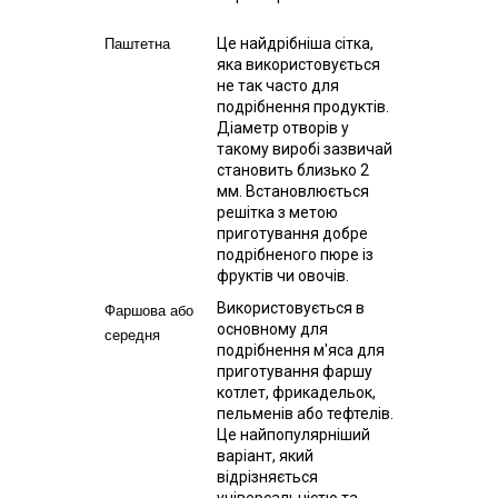
Це найдрібніша сітка,
Паштетна
яка використовується
не так часто для
подрібнення продуктів.
Діаметр отворів у
такому виробі зазвичай
становить близько 2
мм. Встановлюється
решітка з метою
приготування добре
подрібненого пюре із
фруктів чи овочів.
Використовується в
Фаршова або
основному для
середня
подрібнення м'яса для
приготування фаршу
котлет, фрикадельок,
пельменів або тефтелів.
Це найпопулярніший
варіант, який
відрізняється
універсальністю та