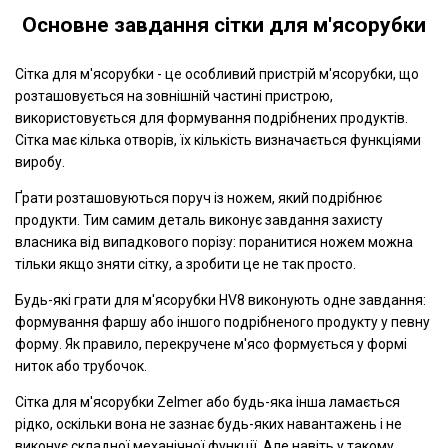
Основне завдання сітки для м'ясорубки
Сітка для м'ясорубки - це особливий пристрій м'ясорубки, що
розташовується на зовнішній частині пристрою,
використовується для формування подрібнених продуктів.
Сітка має кілька отворів, їх кількість визначається функціями
виробу.
Ґрати розташовуються поруч із ножем, який подрібнює
продукти. Тим самим деталь виконує завдання захисту
власника від випадкового порізу: поранитися ножем можна
тільки якщо зняти сітку, а зробити це не так просто.
Будь-які грати для м'ясорубки HV8 виконують одне завдання:
формування фаршу або іншого подрібненого продукту у певну
форму. Як правило, перекручене м'ясо формується у формі
ниток або трубочок.
Сітка для м'ясорубки Zelmer або будь-яка інша ламається
рідко, оскільки вона не зазнає будь-яких навантажень і не
виконує складної механічної функції. Але навіть у такому