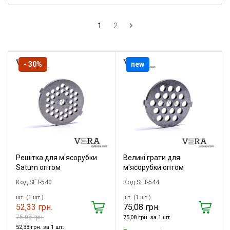
1
2
- 30%
new
Решітка для м'ясорубки
Великі грати для
Saturn оптом
м'ясорубки оптом
Код SET-540
Код SET-544
шт. (1 шт.)
шт. (1 шт.)
52,33 грн.
75,08 грн.
75,08 грн.
75,08 грн. за 1 шт.
52,33 грн. за 1 шт.