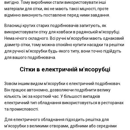
вигідно. Тому виробники стали використовувати інші
матеріали для сітки, які не мають такої міцності, проте
відмінно виконують поставлене перед ними завдання.
Власниці крутих старих подрібнювачів запитують, як
використовувати сітку для ковбаси в радянській м'ясорубці.
Нема нічого складного. Всі ручні м'ясорубки мають однаковий
діаметр сітки, тому можна спокійно купити насадки та решітки
для ручної м'ясорубки будь-якого типу, вони точно підійдуть
для вашого подрібнювача.
Сітки в електричній м'ясорубці
Зовсім іншим видом м'ясорубки є електричний подрібнювач.
Він працює автономно, дозволяючи подрібнити велику
кількість їжі за короткий час. У більшості випадків
електричний тип обладнання використовується в ресторанах
та промисловості.
Для електричного обладнання підходить решітка для
м'ясорубки з великими отворами, дрібними або середніми