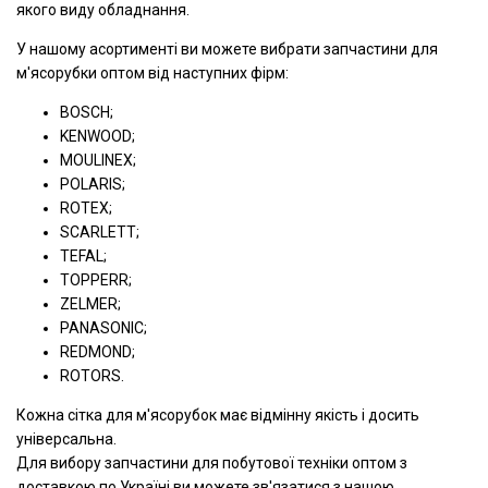
якого виду обладнання.
У нашому асортименті ви можете вибрати запчастини для
м'ясорубки оптом від наступних фірм:
BOSCH;
KENWOOD;
MOULINEX;
POLARIS;
ROTEX;
SCARLETT;
TEFAL;
TOPPERR;
ZELMER;
PANASONIC;
REDMOND;
ROTORS.
Кожна сітка для м'ясорубок має відмінну якість і досить
універсальна.
Для вибору запчастини для побутової техніки оптом з
доставкою по Україні ви можете зв'язатися з нашою