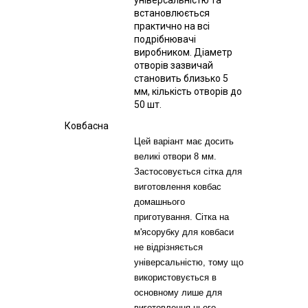
встановлюється
практично на всі
подрібнювачі
виробником. Діаметр
отворів зазвичай
становить близько 5
мм, кількість отворів до
50 шт.
Ковбасна
Цей варіант має досить
великі отвори 8 мм.
Застосовується сітка для
виготовлення ковбас
домашнього
приготування. Сітка на
м'ясорубку для ковбаси
не відрізняється
універсальністю, тому що
використовується в
основному лише для
виготовлення цього