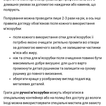
домашніх умовах за допомогою наждачки або каменів, що
полірують.
Полірування можна проводити лише 2-3 рази на рік, а ось інші
правила догляду обов'язкові після кожного використання
м'ясорубки:
після кожного використання сітки для м'ясорубок її
потрібно якісно очищати: ретельно промити всі отвори
за допомогою миючого засобу, не залишаючи частинки
м'яса або жиру;
ніж та сітка для м'ясорубки після очищення повинні бути
максимально добре висушені: для цього варто
промокнути деталі рушником та залишити на сухому
рушнику до повного висихання;
зберігати краще у розібраному вигляді подалі від
металевих деталей.
Грати для
ручної м'ясорубки
можуть зберігатися в
спеціальному контейнері або на полиці без доступу до вологи.
Іноді можна використовувати спеціальні мастила для захисту