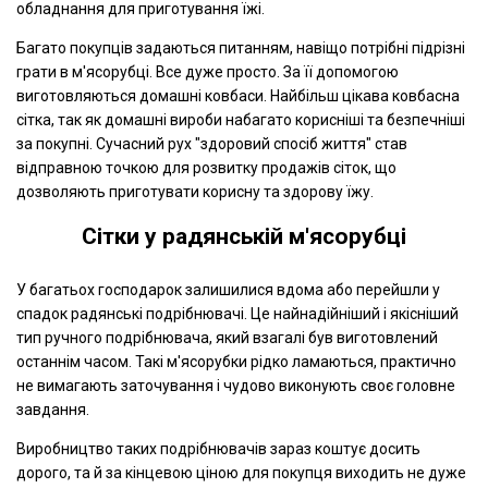
обладнання для приготування їжі.
Багато покупців задаються питанням, навіщо потрібні підрізні
грати в м'ясорубці. Все дуже просто. За її допомогою
виготовляються домашні ковбаси. Найбільш цікава ковбасна
сітка, так як домашні вироби набагато корисніші та безпечніші
за покупні. Сучасний рух "здоровий спосіб життя" став
відправною точкою для розвитку продажів сіток, що
дозволяють приготувати корисну та здорову їжу.
Сітки у радянській м'ясорубці
У багатьох господарок залишилися вдома або перейшли у
спадок радянські подрібнювачі. Це найнадійніший і якісніший
тип ручного подрібнювача, який взагалі був виготовлений
останнім часом. Такі м'ясорубки рідко ламаються, практично
не вимагають заточування і чудово виконують своє головне
завдання.
Виробництво таких подрібнювачів зараз коштує досить
дорого, та й за кінцевою ціною для покупця виходить не дуже