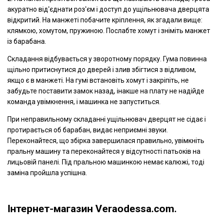
акуратно від'єднати роз'єм і доступ до ущільнювача дверцята
відкритий. На манжеті побачите кріплення, як згадали вище:
клямкою, хомутом, пружиною. Послабте хомут і зніміть манжет
із барабана.
Складання відбувається у зворотному порядку. Гума повинна
щільно притиснутися до дверей і злив збігтися з відливом,
якщо є в манжеті. На гумі встановіть хомут і закріпіть, не
забудьте поставити замок назад, інакше на плату не надійде
команда увімкнення, і машинка не запуститься.
При неправильному складанні ущільнювач дверцят не сідає і
протирається об барабан, видає неприємні звуки.
Переконайтеся, що збірка завершилася правильно, увімкніть
пральну машину та переконайтеся у відсутності патьоків на
лицьовій панелі. Під пральною машинкою немає калюжі, тоді
заміна пройшла успішна.
Інтернет-магазин Veraodessa.com.