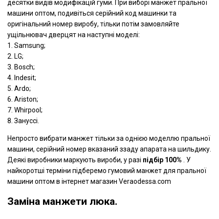
десятки видів модифікацій гуми. При виборі манжет пральної
машини оптом, подивіться серійний код машинки та
оригінальний номер виробу, тільки потім замовляйте
ущільнювач дверцят на наступні моделі:
1. Samsung;
2. LG;
3. Bosch;
4. Indesit;
5. Ardo;
6. Ariston;
7. Whirpool;
8. Зануссі.
Непросто вибрати манжет тільки за однією моделлю пральної
машини, серійний номер вказаний ззаду апарата на шильдику.
Деякі виробники маркують вироби, у разі
підбір 100%
. У
найкоротші терміни підберемо гумовий манжет для пральної
машини оптом в інтернет магазин Veraodessa.com
Заміна манжети люка.