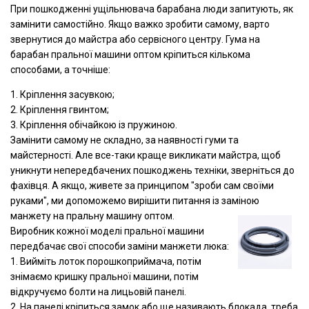
При пошкодженні ущільнювача барабана люди запитують, як
замінити самостійно. Якщо важко зробити самому, варто
звернутися до майстра або сервісного центру. Гума на
барабан пральної машини оптом кріпиться кількома
способами, а точніше:
1. Кріплення засувкою;
2. Кріплення гвинтом;
3. Кріплення обічайкою із пружиною.
Замінити самому не складно, за наявності гуми та
майстерності. Але все-таки краще викликати майстра, щоб
уникнути непередбачених пошкоджень техніки, зверніться до
фахівця. А якщо, живете за принципом "зроби сам своїми
руками", ми допоможемо вирішити питання із заміною
манжету на пральну машину оптом.
Виробник кожної моделі пральної машини
передбачає свої способи заміни манжети люка:
1. Вийміть лоток порошкоприймача, потім
знімаємо кришку пральної машини, потім
відкручуємо болти на лицьовій панелі.
2. На панелі кріпиться замок або ще називають блокада, треба