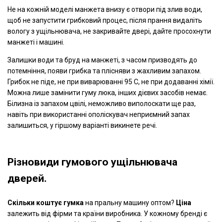
Не на кожній моделі манжета внизу є отвори під злив води,
щоб не запустити грибковий процес, після прання видаліть
вологу з ущільнювача, не закривайте двері, дайте просохнути
манжеті і машині.
Залишки води та бруд на манжеті, з часом призводять до
потемніння, появи грибка та плісняви з жахливим запахом.
Грибок не піде, не при виварюванні 95 С, не при додаванні хімії.
Можна лише замінити гуму люка, інших дієвих засобів немає.
Білизна із запахом цвілі, неможливо виполоскати ще раз,
навіть при використанні ополіскувач неприємний запах
залишиться, у гіршому варіанті викинете речі.
Різновиди гумового ущільнювача
дверей.
Скільки коштує гумка
на пральну машину оптом?
Ціна
залежить від фірми та країни виробника. У кожному бренді є