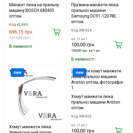
Манжет люка на пральну
Пружина манжети люка
машину BOSCH 680405
пральної машини
оптом
Samsung DC91-12078E
оптом
Код KL-889
Код XM-024
696,15 грн.
1173,90 грн.
шт. (1 шт.)
100,00 грн.
В наявності
100,00 грн. за 1 шт.
В наявності
new
new
Хомут манжети люка
пральної машини Ariston
оптом
Код XM-025
шт. (1 шт.)
Хомут манжети люка
100,00 грн.
Універсальний оптом