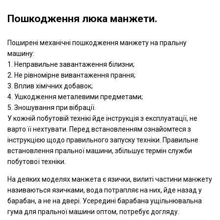
Пошкодження люка манжети.
Поширені механічні пошкодження манжету на пральну
машину:
1. Неправильне завантаження білизни;
2. Не рівномірне вивантаження прання;
3. Вплив хімічних добавок;
4. Ушкодження металевими предметами;
5. Зношування при вібрації.
У кожній побутовій технікі йде інструкція з експлуатації, не
варто її нехтувати. Перед встановленням ознайомтеся з
інструкцією щодо правильного запуску техніки. Правильне
встановлення пральної машини, збільшує термін служби
побутової техніки.
На деяких моделях манжета є язички, вилиті частини манжету
називаються язичками, вода потрапляє на них, йде назад у
барабан, а не на двері. Усередині барабана ущільнювальна
гума для пральної машини оптом, потребує догляду.