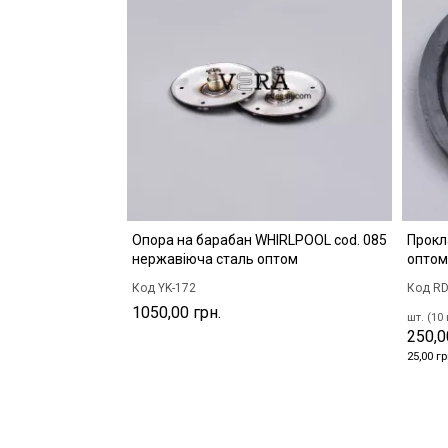
Опора на барабан WHIRLPOOL cod. 085
Прокл
нержавіюча сталь оптом
оптом
Код YK-172
Код RD
1050,00 грн.
шт. (10 
250,0
25,00 гр