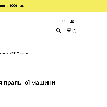
ення 1000 грн.
RU
UA
(0)
ашини INDESIT оптом
я пральної машини