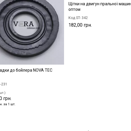
Щітки на двигун пральної маши
оптом
Код ST- 342
182,00 грн.
адки до бойлера NOVA TEC
-231
шт.)
0 грн.
н. за 1 шт.