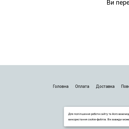
Ви пер
Головна
Оплата
Доставка
Пов
Для поліпшення роботи сайту та його взаємо
використання cookie-файлів. Ви завжди мож