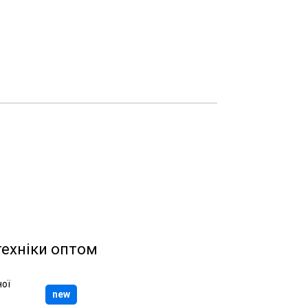
техніки оптом
new