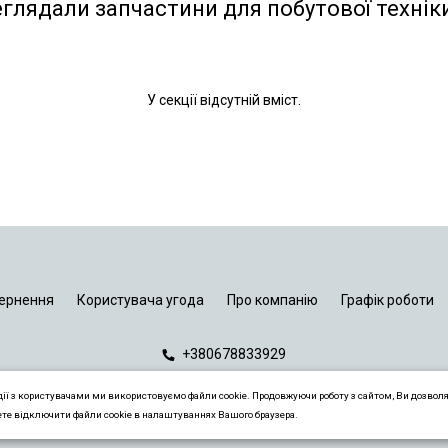
еглядали запчастини для побутової технік
У секції відсутній вміст.
ернення
Користувача угода
Про компанію
Графік роботи
+380678833929
дії з користувачами ми використовуємо файли cookie. Продовжуючи роботу з сайтом, Ви дозвол
ете відключити файли cookie в налаштуваннях Вашого браузера.