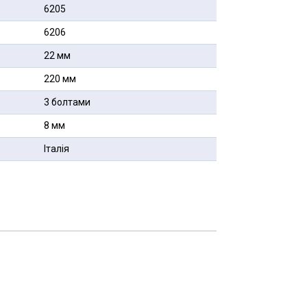
6205
6206
22 мм
220 мм
3 болтами
8 мм
Італія