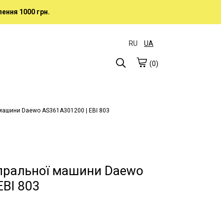
ення 1000 грн.
RU
UA
(0)
машини Daewo AS361A301200 | EBI 803
пральної машини Daewo
EBI 803