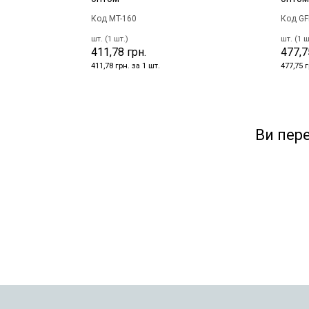
Код MT-160
Код GF
шт. (1 шт.)
шт. (1 ш
411,78 грн.
477,7
411,78 грн. за 1 шт.
477,75 г
Ви пер