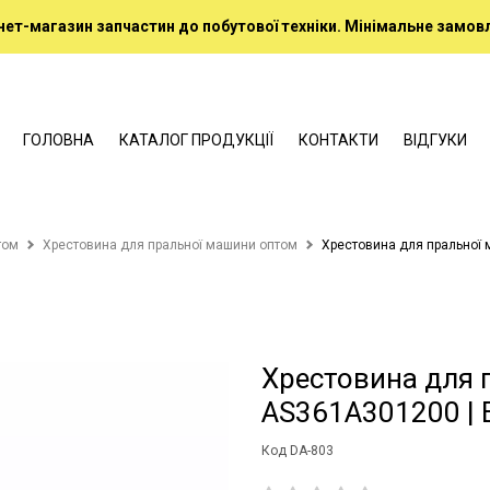
нет-магазин запчастин до побутової техніки. Мінімальне замовл
ГОЛОВНА
КАТАЛОГ ПРОДУКЦІЇ
КОНТАКТИ
ВІДГУКИ
том
Хрестовина для пральної машини оптом
Хрестовина для пральної 
Хрестовина для 
AS361A301200 | 
Код DA-803