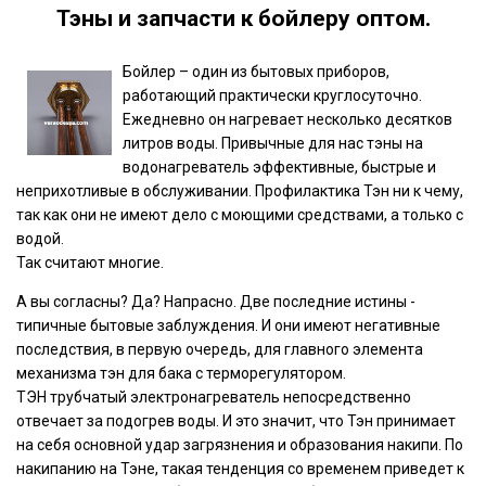
Тэны и запчасти к бойлеру оптом.
Бойлер – один из бытовых приборов,
работающий практически круглосуточно.
Ежедневно он нагревает несколько десятков
литров воды. Привычные для нас тэны на
водонагреватель эффективные, быстрые и
неприхотливые в обслуживании. Профилактика Тэн ни к чему,
так как они не имеют дело с моющими средствами, а только с
водой.
Так считают многие.
А вы согласны? Да? Напрасно. Две последние истины -
типичные бытовые заблуждения. И они имеют негативные
последствия, в первую очередь, для главного элемента
механизма тэн для бака с терморегулятором.
ТЭН трубчатый электронагреватель непосредственно
отвечает за подогрев воды. И это значит, что Тэн принимает
на себя основной удар загрязнения и образования накипи. По
накипанию на Тэне, такая тенденция со временем приведет к