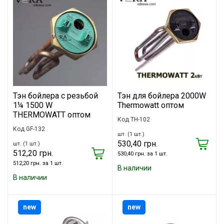
Тэн бойлера с резьбой
Тэн для бойлера 2000W
1¼ 1500 W
Thermowatt оптом
THERMOWATT оптом
Код TH-102
Код GF-132
шт. (1 шт.)
530,40 грн.
шт. (1 шт.)
512,20 грн.
530,40 грн. за 1 шт.
512,20 грн. за 1 шт.
В наличии
В наличии
new
new