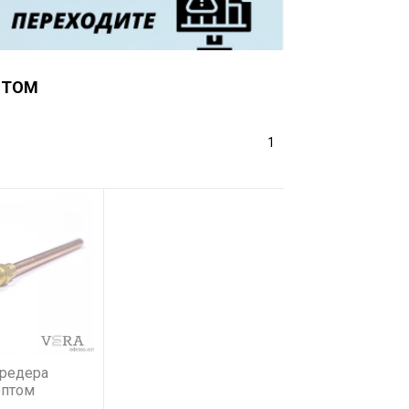
ПТОМ
1
редера
оптом