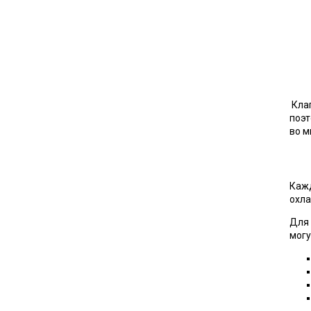
Клап
поэт
во м
Кажд
охла
Для 
могу