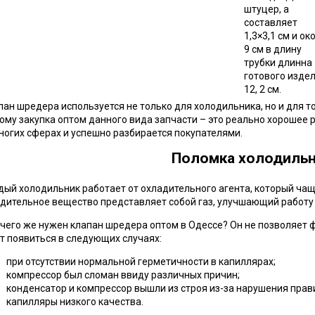
штуцер, а
составляет
1,3×3,1 см и ок
9 см в длину
трубки длинна
готового изде
12, 2 см.
ан шредера используется не только для холодильника, но и для то
ому закупка оптом данного вида запчасти – это реально хорошее
ногих сферах и успешно разбирается покупателями.
Поломка холодильн
ый холодильник работает от охладительного агента, который чащ
дительное вещество представляет собой газ, улучшающий работу
чего же нужен клапан шредера оптом в Одессе? Он не позволяет ф
т появиться в следующих случаях:
при отсутствии нормальной герметичности в капиллярах;
компрессор был сломан ввиду различных причин;
конденсатор и компрессор вышли из строя из-за нарушения прав
капилляры низкого качества.