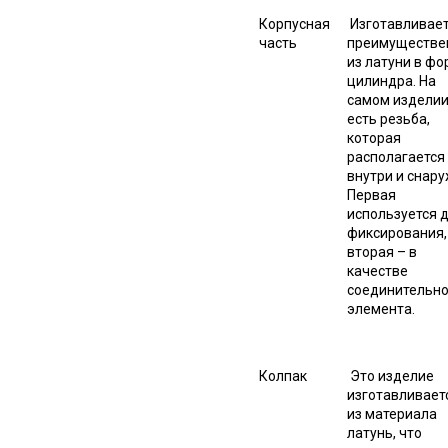
Корпусная
Изготавливает
часть
преимуществе
из латуни в фо
цилиндра. На
самом издели
есть резьба,
которая
располагается
внутри и снару
Первая
используется 
фиксирования,
вторая – в
качестве
соединительно
элемента.
Колпак
Это изделие
изготавливает
из материала
латунь, что