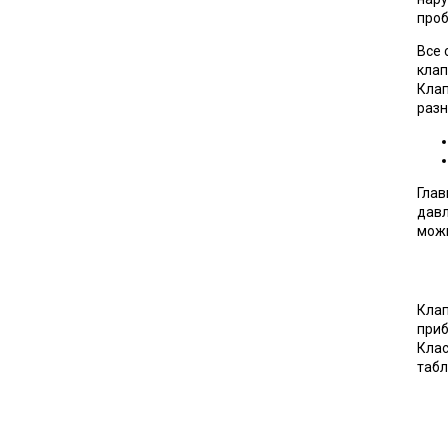
проб
Все 
клап
Клап
разн
Глав
давл
можн
Клап
приб
Клас
табл