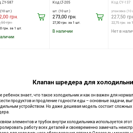
 ZY-587
Код LT-205
Код CY-137
(10 шт.)
шт. (10 шт.)
упаковка (10 
2,00 грн.
273,00 грн.
227,50 грн
,50 грн.
27,30 грн. за 1 шт.
22,75 грн. за 
0 грн. за 1 шт.
В наличии
Нет в нали
наличии
Клапан шредера для холодильни
 ребенок знает, что такое холодильник и как он важен для норма
ести продуктов и продление годности еды – основные задачи, 
дильным устройством. Но даже дешевая модель состоит сложных з
дера.
связи элементов и трубок внутри холодильника используется этот
ролировать работу всех деталей и своевременно замечать неиспр