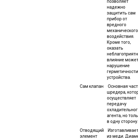
позволяет
надежно
защитить сам
прибор от
вредного
механического
воздействия.
Кроме того,
оказать
неблагоприятн
влияние может
нарушение
герметичности
устройства.
Сам клапан
Основная част
шредера, кото
осуществляет
передачу
охладительног
агента, но тол
в одну сторону
Отводящий
Изготавливает
элемент
из меди. Диам