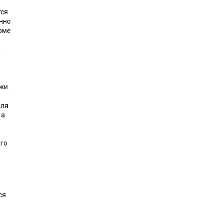
ся
нно
рме
и
жи.
для
 а
го
ся