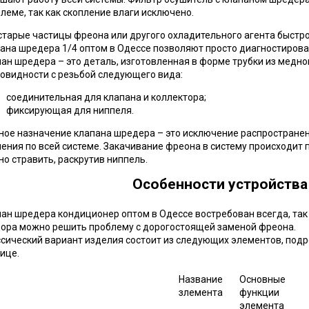
леме, так как скопление влаги исключено.
старые частицы фреона или другого охладительного агента быстр
ана шредера 1/4 оптом в Одессе позволяют просто диагностирова
ан шредера – это деталь, изготовленная в форме трубки из медно
овидности с резьбой следующего вида:
соединительная для клапана и коллектора;
фиксирующая для ниппеля.
ное назначение клапана шредера – это исключение распространен
ения по всей системе. Закачивание фреона в систему происходит 
о стравить, раскрутив ниппель.
Особенности устройства 
ан шредера кондиционер оптом в Одессе востребован всегда, так
ора можно решить проблему с дорогостоящей заменой фреона.
сический вариант изделия состоит из следующих элементов, подр
ице.
Название
Основные
злемента
функции
элемента