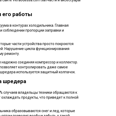
 сайте Veraodessa.com запчасти и аксессуары
и его работы
куума в контурах холодильника. Главная
при соблюдении пропорции заправки и
оторые части устройства просто покроются
лей. Нарушение цикла функционирования
му ремонту.
и надежно соединяя компрессор и коллектор.
 позволяет контролировать даже самое
 шредера используется защитный колпачок.
а шредера
0% случаев владельцы техники обращаются к
 охлаждать продукты, что приведет к полной
льника образовываются снег и лед, которые
 оптом позволит вообще забыть о такой