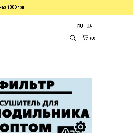
аз 1000 грн.
RU
UA
(0)