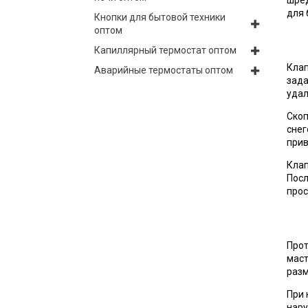
шред
для 
Кнопки для бытовой техники
оптом
Капиллярный термостат оптом
Клап
Аварийные термостаты оптом
зада
удал
Скоп
снег
прив
Клап
Посл
прос
Прот
маст
разм
При 
нару