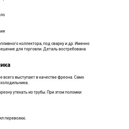
оло
лия
пливного коллектора, под сварку и др. Именно
 решение для торговли. Деталь востребована
ика
е всего выступает в качестве фреона. Само
 холодильника.
реону утекать из трубы. При этом поломки
ил перевозки;