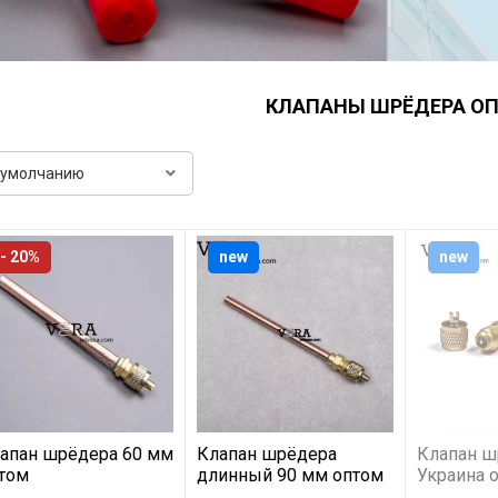
КЛАПАНЫ ШРЁДЕРА О
- 20%
new
new
апан шрёдера 60 мм
Клапан шрёдера
Клапан ш
том
длинный 90 мм оптом
Украина 