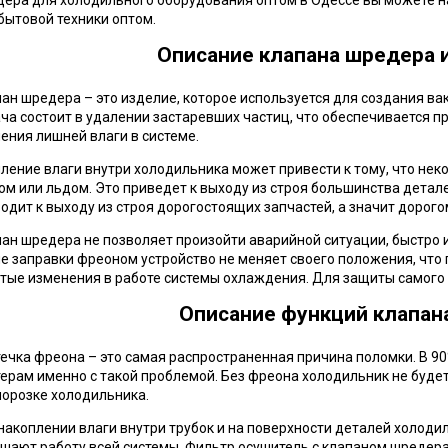
ера для холодильного оборудования оптом в Одессе вы можете на
бытовой техники оптом.
Описание клапана шредера 
ан шредера – это изделие, которое используется для создания ва
ча состоит в удалении застаревших частиц, что обеспечивается 
ения лишней влаги в системе.
ление влаги внутри холодильника может привести к тому, что нек
ом или льдом. Это приведет к выходу из строя большинства дета
одит к выходу из строя дорогостоящих запчастей, а значит дорого
ан шредера не позволяет произойти аварийной ситуации, быстро 
е заправки фреоном устройство не меняет своего положения, что
тые изменения в работе системы охлаждения. Для защиты самого
Описание функций клапан
ечка фреона – это самая распространенная причина поломки. В 9
ерам именно с такой проблемой. Без фреона холодильник не будет
орозке холодильника.
накоплении влаги внутри трубок и на поверхности деталей холоди
шают работу всей системы. Фильтр осушитель с клапаном шредера