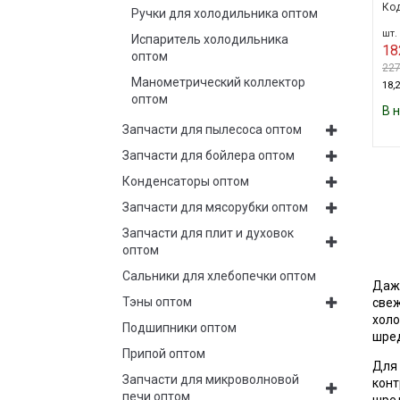
Код
Ручки для холодильника оптом
шт. 
Испаритель холодильника
18
оптом
227
Манометрический коллектор
18,2
оптом
В 
Запчасти для пылесоса оптом
Запчасти для бойлера оптом
Конденсаторы оптом
Запчасти для мясорубки оптом
Запчасти для плит и духовок
оптом
Сальники для хлебопечки оптом
Даже
Тэны оптом
свеж
холо
Подшипники оптом
шре
Припой оптом
Для 
Запчасти для микроволновой
конт
печи оптом