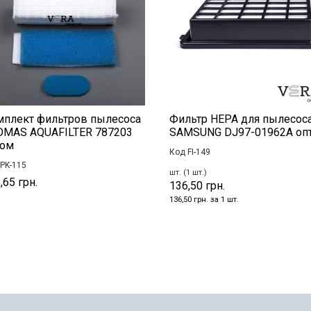
мплект фильтров пылесоса
Фильтр HEPA для пылесос
OMAS AQUAFILTER 787203
SAMSUNG DJ97-01962A оп
том
Код FI-149
PK-115
шт. (1 шт.)
,65 грн.
136,50 грн.
136,50 грн. за 1 шт.