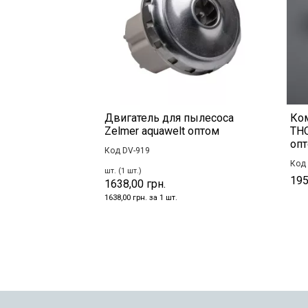
Двигатель для пылесоса
Ко
Zelmer aquawelt оптом
TH
оп
Код DV-919
Код 
шт. (1 шт.)
195
1638,00 грн.
1638,00 грн. за 1 шт.