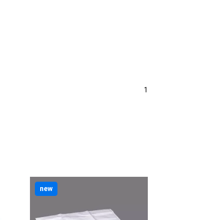
1
new