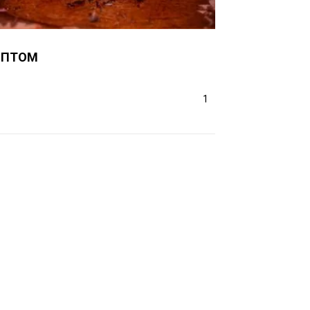
ОПТОМ
1