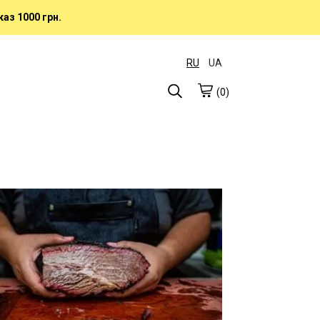
аз 1000 грн.
RU
UA
(0)