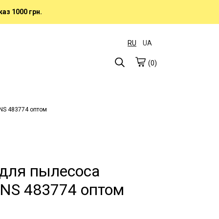
аз 1000 грн.
RU
UA
(0)
NS 483774 оптом
для пылесоса
NS 483774 оптом