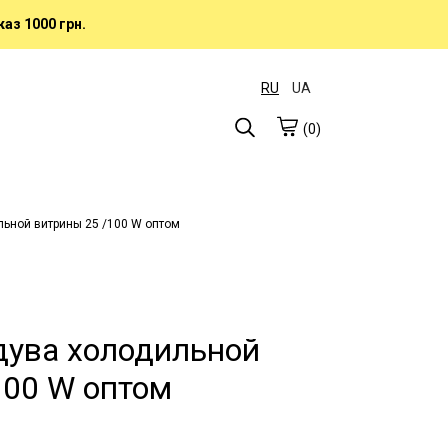
аз 1000 грн.
RU
UA
(0)
льной витрины 25 /100 W оптом
дува холодильной
100 W оптом