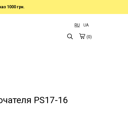
аз 1000 грн.
RU
UA
(0)
чателя PS17-16