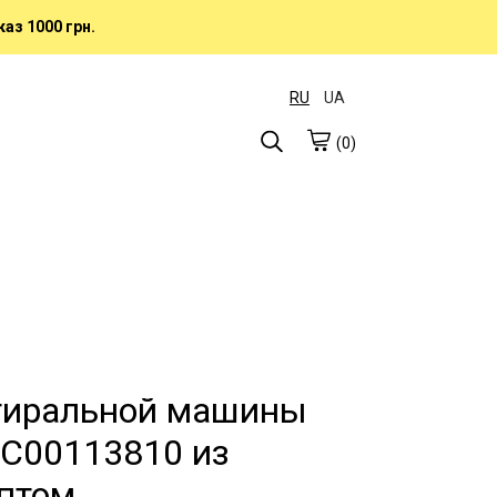
аз 1000 грн.
RU
UA
(0)
тиральной машины
t C00113810 из
птом