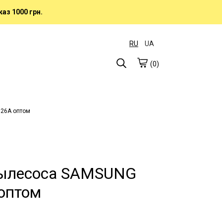
аз 1000 грн.
RU
UA
(0)
126A оптом
пылесоса SAMSUNG
оптом