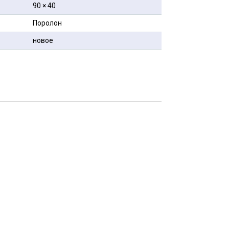
90 × 40
Поролон
новое