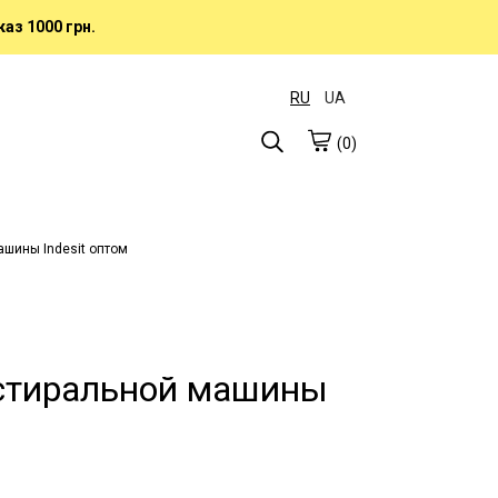
аз 1000 грн.
RU
UA
(0)
ашины Indesit оптом
стиральной машины