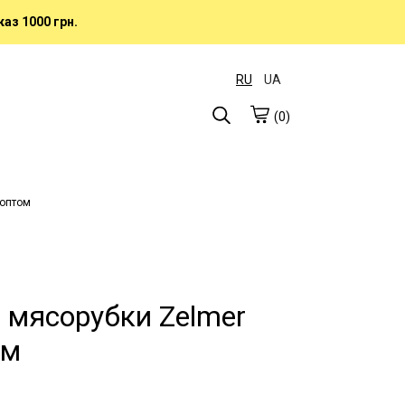
аз 1000 грн.
RU
UA
(0)
 оптом
 мясорубки Zelmer
ом