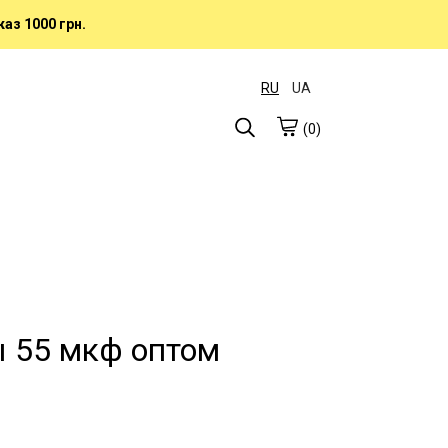
аз 1000 грн.
RU
UA
(0)
 55 мкф оптом