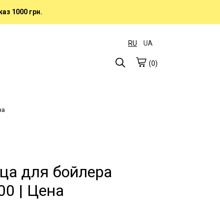
аз 1000 грн.
RU
UA
(0)
на
ца для бойлера
00 | Цена