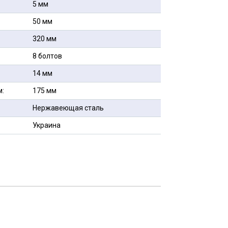
5 мм
50 мм
320 мм
8 болтов
:
14 мм
м:
175 мм
Нержавеющая сталь
Украина