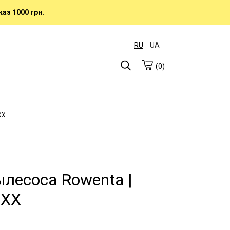
аз 1000 грн.
RU
UA
(0)
XX
лесоса Rowenta |
4XX