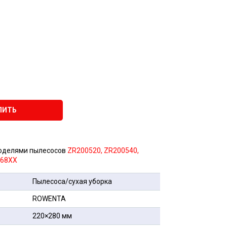
ПИТЬ
моделями пылесосов
ZR200520, ZR200540,
O68XX
Пылесоса/сухая уборка
ROWENTA
220×280 мм