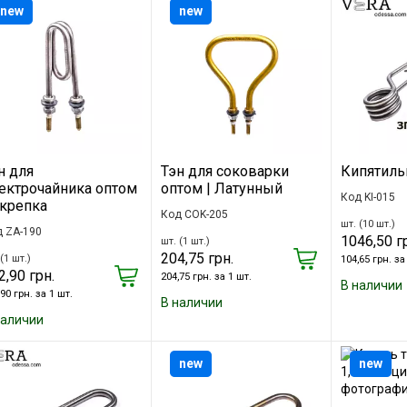
new
new
н для
Тэн для соковарки
Кипятиль
ектрочайника оптом
оптом | Латунный
Код KI-015
Скрепка
Код COK-205
шт. (10 шт.)
 ZA-190
1046,50 г
шт. (1 шт.)
204,75 грн.
(1 шт.)
104,65 грн. за
2,90 грн.
204,75 грн. за 1 шт.
В наличии
90 грн. за 1 шт.
В наличии
наличии
new
new