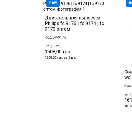
new
n
Двигатель для пылесоса
Philips fc 9176 | fc 9174 | fc
9170 оптом
Код DV-9176
шт. (1 шт.)
1508,00 грн.
1508,00 грн. за 1 шт.
Фил
wd 
Код 
шт. (
161
161,0