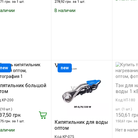
71 грн. за 1 шт.
278,92 грн. за 1 шт.
наличии
В наличии
new
new
пятильник большой
Тэн для н
том
воды 1 к
 KP-200
Код HT-180
(10 шт.)
шт. (1 шт.)
37,50 грн.
150,61 грн
75 грн. за 1 шт.
150,61 грн. за
Кипятильник для воды
оптом
наличии
Нет в нали
Код KP-075