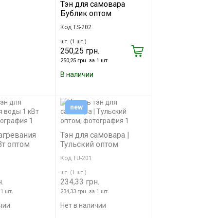
Тэн для самовара
Бублик оптом
Код TS-202
шт. (1 шт.)
250,25 грн.
250,25 грн. за 1 шт.
В наличии
new
агревания
Тэн для самовара |
Вт оптом
Тульский оптом
Код TU-201
шт. (1 шт.)
.
234,33 грн.
 1 шт.
234,33 грн. за 1 шт.
чии
Нет в наличии