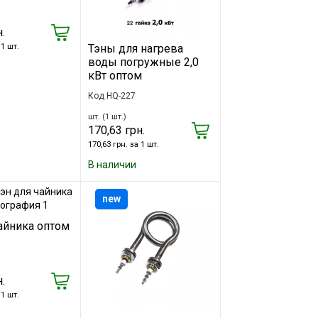
.
 1 шт.
Тэны для нагрева
воды погружные 2,0
кВт оптом
Код HQ-227
шт. (1 шт.)
170,63 грн.
170,63 грн. за 1 шт.
В наличии
new
айника оптом
.
 1 шт.