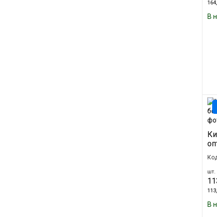
164,
В 
Ки
оп
Код
шт. 
11
113,
В 