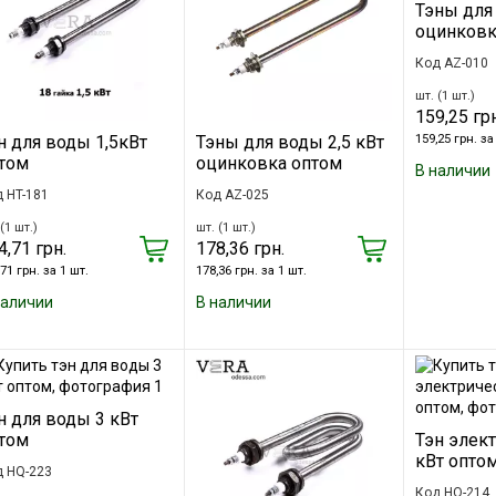
Тэны для 
оцинковк
Код AZ-010
шт. (1 шт.)
159,25 грн
159,25 грн. за
н для воды 1,5кВт
Тэны для воды 2,5 кВт
том
оцинковка оптом
В наличии
 HT-181
Код AZ-025
(1 шт.)
шт. (1 шт.)
4,71 грн.
178,36 грн.
71 грн. за 1 шт.
178,36 грн. за 1 шт.
наличии
В наличии
н для воды 3 кВт
том
Тэн элект
кВт опто
д HQ-223
Код HQ-214