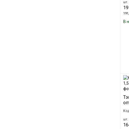
шт. 
19
191,
В 
Тэ
оп
Ко
шт. 
16