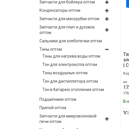
Запчасти для бойлера оптом
Конденсаторы оптом
Запчасти для мясорубки оптом
Запчасти для плит и духовок
оптом
Сальники для хлебопечки оптом
Тэны оптом
Тэ
Тэны для нагрева воды оптом
эл
Тэн для электрокотла оптом
| 
Тэны воздушные оптом
Код
Тэн для дистиллятора оптом
шт. 
17
Тэн в батарею отопления оптом
172,
Подшипники оптом
В 
Припой оптом
Запчасти для микроволновой
печи оптом