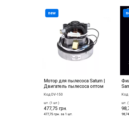
new
n
Мотор для пылесоса Saturn |
Фил
Двигатель пылесоса оптом
Sam
Код DV-150
Код 
шт. (1 шт.)
шт. (
477,75 грн.
98,
477,75 грн. за 1 шт.
98,74