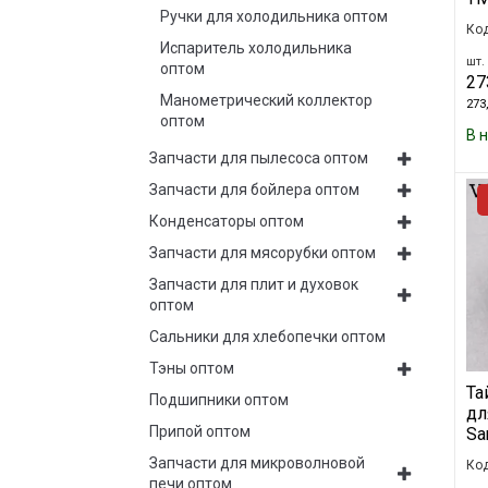
Ручки для холодильника оптом
Код
Испаритель холодильника
шт. 
оптом
27
Манометрический коллектор
273,
оптом
В 
Запчасти для пылесоса оптом
Запчасти для бойлера оптом
Конденсаторы оптом
Запчасти для мясорубки оптом
Запчасти для плит и духовок
оптом
Сальники для хлебопечки оптом
Тэны оптом
Та
Подшипники оптом
дл
Припой оптом
Sa
Запчасти для микроволновой
Код
печи оптом