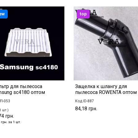
ew
top
ьтр для пылесоса
Защелка к шлангу для
sung sc4180 оптом
пылесоса ROWENTA оптом
FI-053
Код ID-887
84,18 грн.
1 шт.)
74 грн.
 грн. за 1 шт.