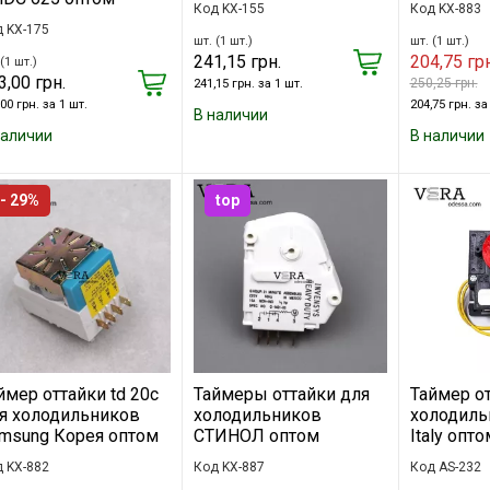
Код KX-155
Код KX-883
 KX-175
шт. (1 шт.)
шт. (1 шт.)
241,15 грн.
204,75 грн
(1 шт.)
3,00 грн.
250,25 грн.
241,15 грн. за 1 шт.
00 грн. за 1 шт.
204,75 грн. за
В наличии
наличии
В наличии
- 29%
top
ймер оттайки td 20c
Таймеры оттайки для
Таймер о
я холодильников
холодильников
холодильн
msung Корея оптом
СТИНОЛ оптом
Italy опто
 KX-882
Код KX-887
Код AS-232