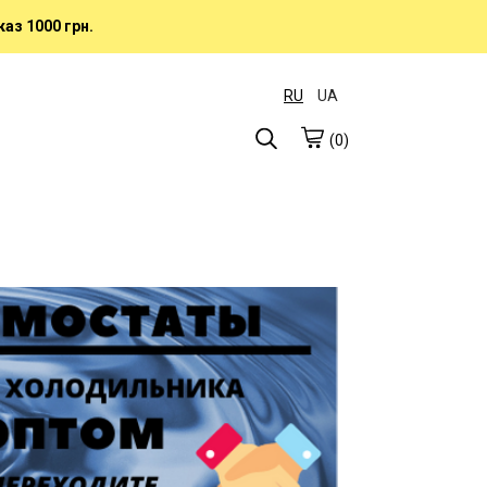
аз 1000 грн.
RU
UA
(0)