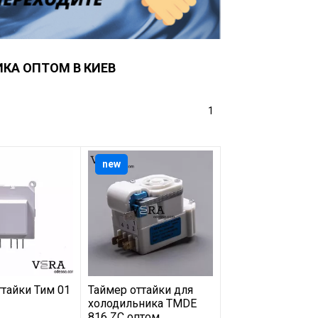
КА ОПТОМ В КИЕВ
1
new
ттайки Тим 01
Таймер оттайки для
холодильника TMDE
816 ZC оптом