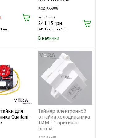
Код KX-888
.
шт. (1 шт.)
241,15 грн.
 1 шт.
241,15 грн. за 1 шт.
В наличии
ттайки для
Таймер электронной
ика Guaitani -
оттайки холодильника
м
ТИМ - 1 оригинал
оптом
Код KX-881