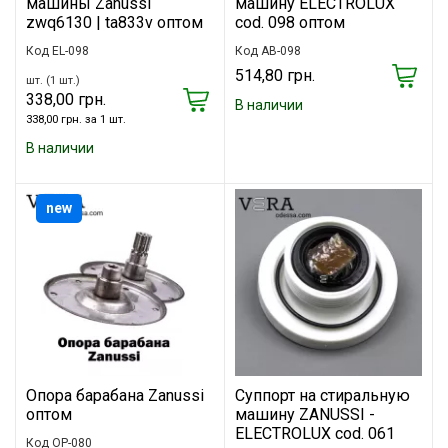
машины Zanussi
машину ELECTROLUX
zwq6130 | ta833v оптом
cod. 098 оптом
Код EL-098
Код AB-098
514,80 грн.
шт. (1 шт.)
338,00 грн.
В наличии
338,00 грн. за 1 шт.
В наличии
new
Опора барабана Zanussi
Суппорт на стиральную
оптом
машину ZANUSSI -
ELECTROLUX cod. 061
Код OP-080