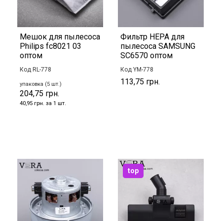
Мешок для пылесоса
Фильтр HEPA для
Philips fc8021 03
пылесоса SAMSUNG
оптом
SC6570 оптом
Код RL-778
Код YM-778
113,75 грн.
упаковка (5 шт.)
204,75 грн.
40,95 грн. за 1 шт.
top