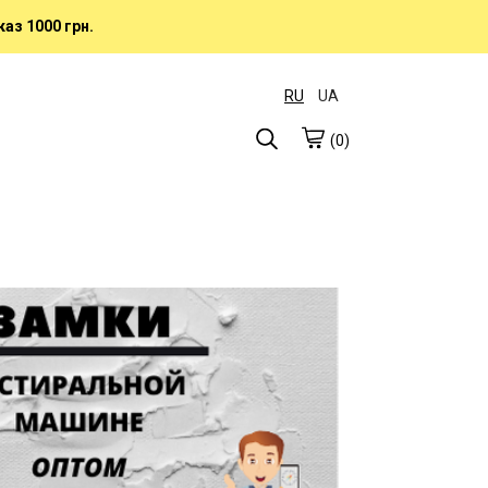
аз 1000 грн.
RU
UA
(0)