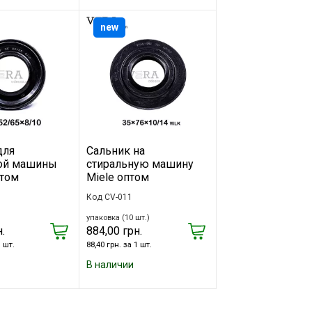
new
для
Сальник на
ой машины
стиральную машину
птом
Miele оптом
Код CV-011
упаковка (10 шт.)
.
884,00 грн.
1 шт.
88,40 грн. за 1 шт.
В наличии