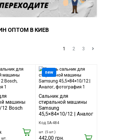
Н ОПТОМ В КИЕВ
1
2
3
new
для
Сальник для
ой машины
стиральной машины
/12 Bosch
Samsung
45,5×84×10/12 | Аналог
Код SA-484
.
шт. (5 шт.)
442,00 грн.
1 шт.