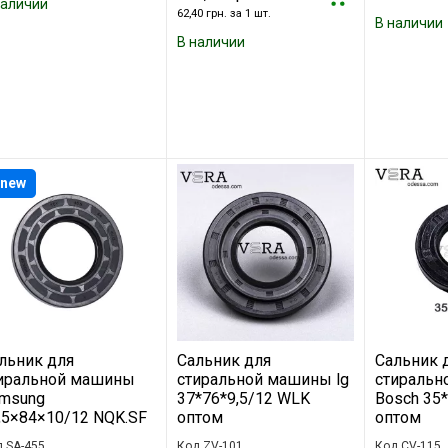
наличии
62,40 грн. за 1 шт.
В наличии
В наличии
new
льник для
Сальник для
Сальник 
иральной машины
стиральной машины lg
стиральн
msung
37*76*9,5/12 WLK
Bosch 35
,5×84×10/12 NQK.SF
оптом
оптом
 SA-455
Код ZV-101
Код CV-115