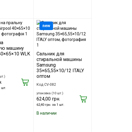
new
на
ую машину
 40×65×10 WLK
Сальник для
стиральной машины
Samsung
35×65,55×10/12 ITALY
оптом
шт.)
.
Код CV-082
1 шт.
упаковка (10 шт.)
624,00 грн.
62,40 грн. за 1 шт.
В наличии