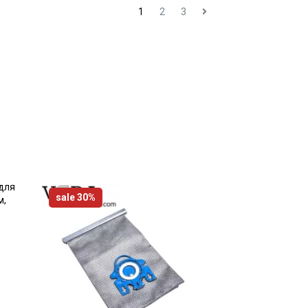
1
2
3
sale 30%