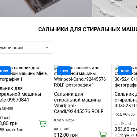
САЛЬНИКИ ДЛЯ СТИРАЛЬНЫХ МАШИ
new
new
new
льник для
иральной машины
Сальник для
Сальник 
ele 09570841
стиральной машины
стиральн
Whirlpool-
30×52×10
 MI-408
Candi/92445576 ROLF
Код AG-305
(1 шт.)
Код VC-224
3,80 грн.
шт. (5 шт.)
353,60 грн
шт. (5 шт.)
80 грн. за 1 шт.
312,00 грн.
70,72 грн. за 