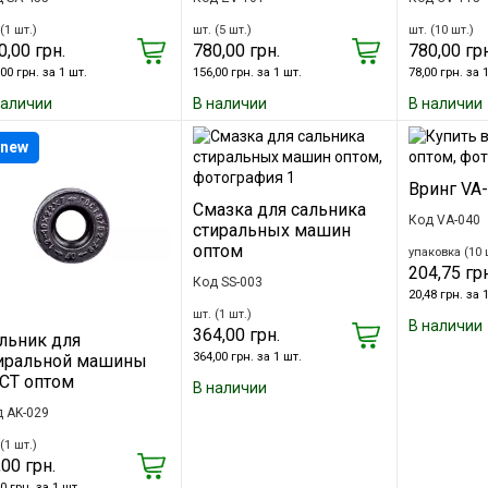
(1 шт.)
шт. (5 шт.)
шт. (10 шт.)
0,00 грн.
780,00 грн.
780,00 грн
00 грн. за 1 шт.
156,00 грн. за 1 шт.
78,00 грн. за 
наличии
В наличии
В наличии
new
Вринг VA
Смазка для сальника
Код VA-040
стиральных машин
оптом
упаковка (10 
204,75 грн
Код SS-003
20,48 грн. за 
шт. (1 шт.)
В наличии
364,00 грн.
льник для
364,00 грн. за 1 шт.
иральной машины
СТ оптом
В наличии
 AK-029
(1 шт.)
,00 грн.
0 грн. за 1 шт.