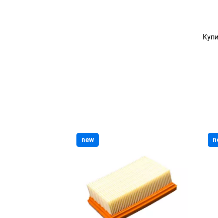
Купи
new
n