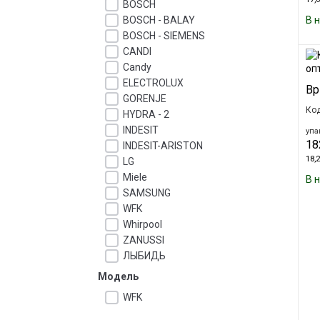
BOSCH
В 
BOSCH - BALAY
BOSCH - SIEMENS
CANDI
Candy
ELECTROLUX
Вр
GORENJE
Код
HYDRA - 2
INDESIT
упа
18
INDESIT-ARISTON
18,2
LG
Miele
В 
SAMSUNG
WFK
Whirpool
ZANUSSI
ЛЫБИДЬ
Модель
WFK