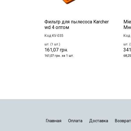
Фильтр для пылесоса Karcher
Mie
wd 4 оптом
Мн
Код KV-035
Код 
шт. (1 шт.)
шт. (
161,07 грн.
341
161,07 грн. за 1 шт.
68,25
Главная
Оплата
Доставка
Возврат