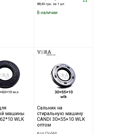
88,40 грн. за 1 шт.
В наличии
для
Сальник на
ой машины
стиральную машину
*62*10 WLK
CANDI 30×55×10 WLK
оптом
Код CV-060