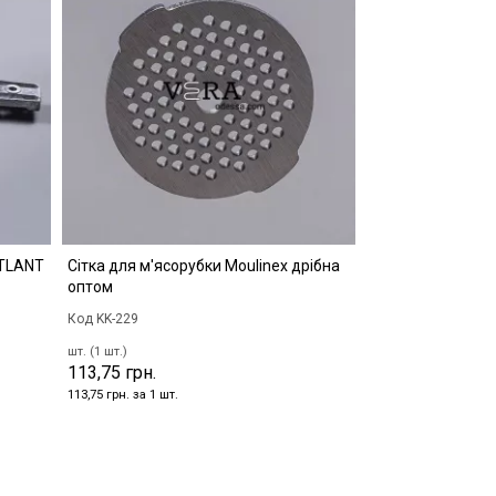
ATLANT
Сітка для м'ясорубки Moulinex дрібна
оптом
Код KK-229
шт. (1 шт.)
113,75 грн.
113,75 грн. за 1 шт.