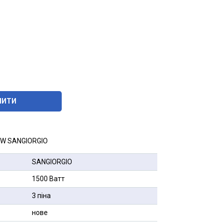
ПИТИ
 W SANGIORGIO
SANGIORGIO
1500 Ватт
3 піна
нове