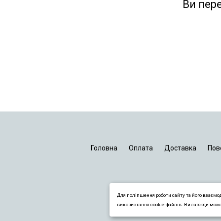
Ви пер
Головна
Оплата
Доставка
Пов
Для поліпшення роботи сайту та його взаємо
використання cookie-файлів. Ви завжди мож