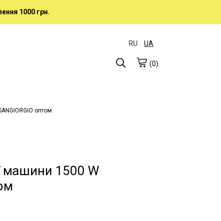
ення 1000 грн.
RU
UA
(0)
 SANGIORGIO оптом
ї машини 1500 W
ом