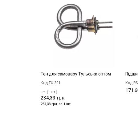
Тен для самовару Тульська оптом
Підши
Код TU-201
Код PS
171,6
шт. (1 шт.)
234,33 грн.
234,33 грн. за 1 шт.