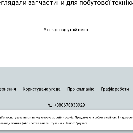
еглядали запчастини для побутової технік
У секції відсутній вміст.
ернення
Користувача угода
Про компанію
Графік роботи
+380678833929
дії з користувачами ми використовуємо файли cookie. Продовжуючи роботу з сайтом, Ви дозвол
ете відключити файли cookie в налаштуваннях Вашого браузера.