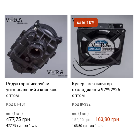
sale 10%
Редуктор м'ясорубки
Кулер - вентилятор
універсальний з кнопкою
охолодження 92*92*26
оптом.
оптом
Код DT-101
Код IK-332
шт. (1 шт.)
шт. (1 шт.)
477,75 грн.
163,80 грн.
182,00 грн.
477,75 грн. за 1 шт.
163,80 грн. за 1 шт.