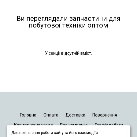
Ви переглядали запчастини для
побутової техніки оптом
У секції відсутній вміст.
Головна
Оплата
Доставка
Повернення
Користувача угода
Про компанію
Графік роботи
Для поліпшення роботи сайту та його взаємодії з
Київ
Дніпро
Запоріжжя
Львів