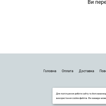
Ви пер
Головна
Оплата
Доставка
Пов
Для поліпшення роботи сайту та його взаємо
використання cookie-файлів. Ви завжди мож