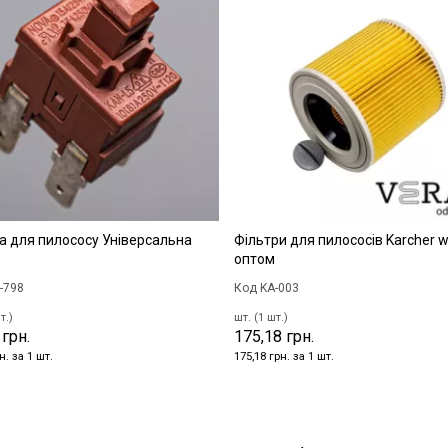
а для пилососу Універсальна
Фільтри для пилососів Karcher 
оптом
-798
Код KA-003
т.)
шт. (1 шт.)
 грн.
175,18 грн.
н. за 1 шт.
175,18 грн. за 1 шт.