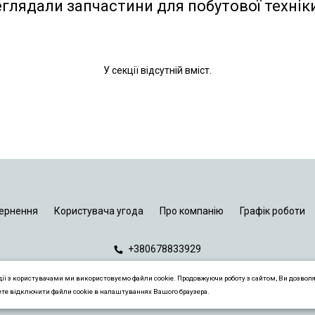
еглядали запчастини для побутової технік
У секції відсутній вміст.
ернення
Користувача угода
Про компанію
Графік роботи
+380678833929
дії з користувачами ми використовуємо файли cookie. Продовжуючи роботу з сайтом, Ви дозвол
ете відключити файли cookie в налаштуваннях Вашого браузера.