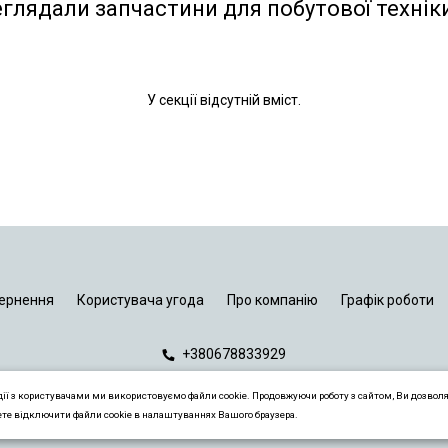
еглядали запчастини для побутової технік
У секції відсутній вміст.
ернення
Користувача угода
Про компанію
Графік роботи
+380678833929
дії з користувачами ми використовуємо файли cookie. Продовжуючи роботу з сайтом, Ви дозвол
ете відключити файли cookie в налаштуваннях Вашого браузера.