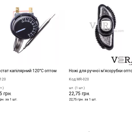
стат капілярний 120°С оптом
Ножі для ручної м'ясорубки опт
-120
Код MR-020
т.)
шт. (1 шт.)
5 грн.
22,75 грн.
рн. за 1 шт.
22,75 грн. за 1 шт.