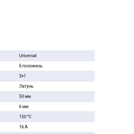
Universal
6 положень
3×1
Латунь
50 мм
6 мм
150 °С
16 А