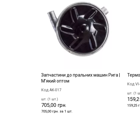
Запчастини до пральних машин Рига |
Термо
М'який оптом
Код VI
Код AK-017
шт. (1 ш
159,2
шт. (1 шт.)
705,00 грн.
159,25 г
705,00 грн. за 1 шт.