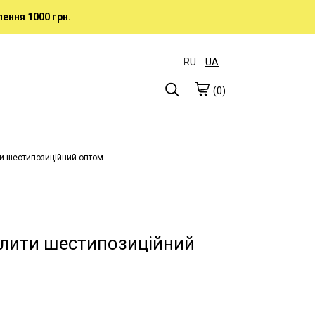
ення 1000 грн.
RU
UA
(0)
и шестипозиційний оптом.
лити шестипозиційний