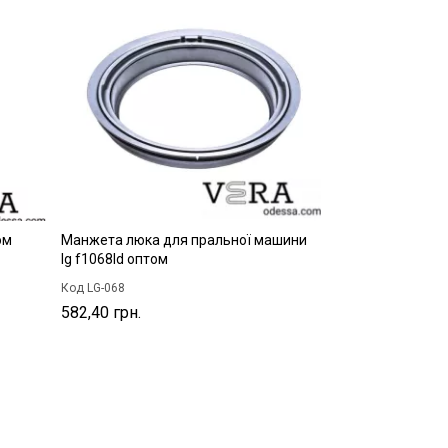
ом
Манжета люка для пральної машини
lg f1068ld оптом
Код LG-068
582,40 грн.