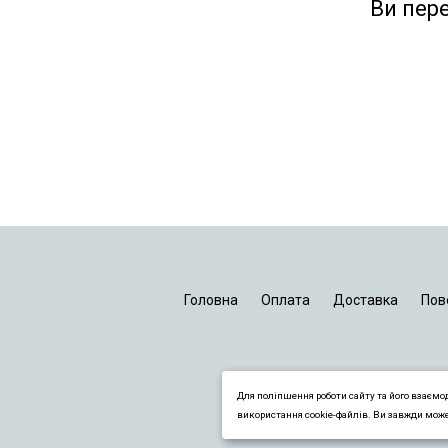
Ви пер
Головна
Оплата
Доставка
Пов
Для поліпшення роботи сайту та його взаємо
використання cookie-файлів. Ви завжди мож