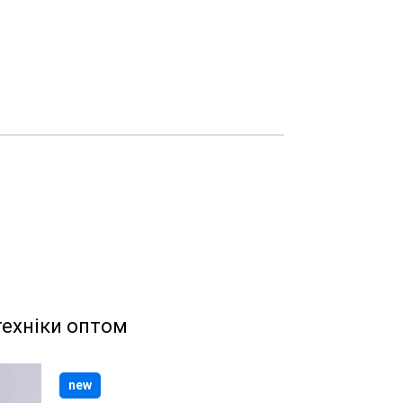
техніки оптом
new