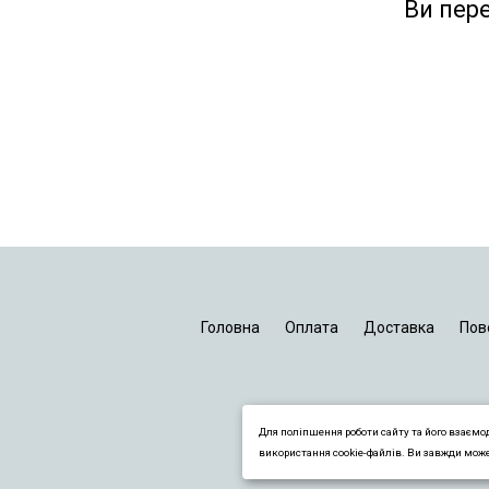
Ви пер
Головна
Оплата
Доставка
Пов
Для поліпшення роботи сайту та його взаємо
використання cookie-файлів. Ви завжди мож