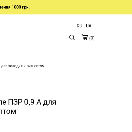
ення 1000 грн.
RU
UA
(0)
А для холодильноків оптом
е ПЗР 0,9 А для
птом