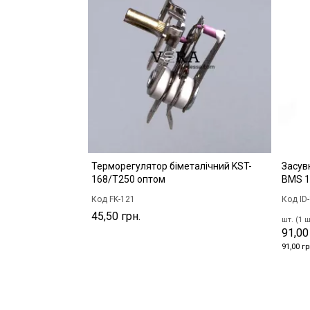
Терморегулятор біметалічний KST-
Засув
168/Т250 оптом
BMS 1
Код FK-121
Код ID
45,50 грн.
шт. (1 ш
91,00
91,00 гр