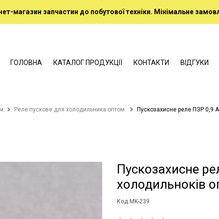
нет-магазин запчастин до побутової техніки. Мінімальне замовл
ГОЛОВНА
КАТАЛОГ ПРОДУКЦІЇ
КОНТАКТИ
ВІДГУКИ
ом
Реле пускове для холодильника оптом.
Пускозахисне реле ПЗР 0,9 
Пускозахисне рел
холодильноків о
Код MK-239