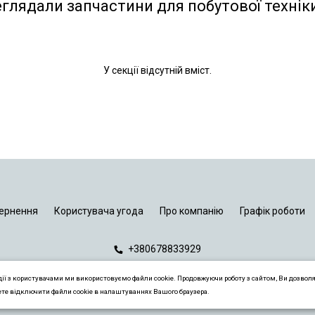
еглядали запчастини для побутової технік
У секції відсутній вміст.
ернення
Користувача угода
Про компанію
Графік роботи
+380678833929
дії з користувачами ми використовуємо файли cookie. Продовжуючи роботу з сайтом, Ви дозвол
ете відключити файли cookie в налаштуваннях Вашого браузера.