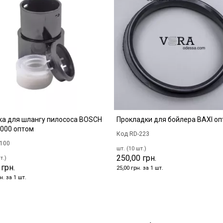
ка для шлангу пилососа BOSCH
Прокладки для бойлера BAXI о
000 оптом
Код RD-223
-100
шт. (10 шт.)
250,00 грн.
т.)
 грн.
25,00 грн. за 1 шт.
н. за 1 шт.