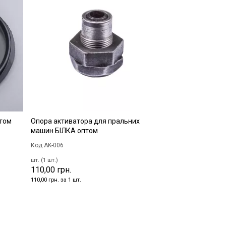
птом
Опора активатора для пральних
машин БІЛКА оптом
Код AK-006
шт. (1 шт.)
110,00 грн.
110,00 грн. за 1 шт.