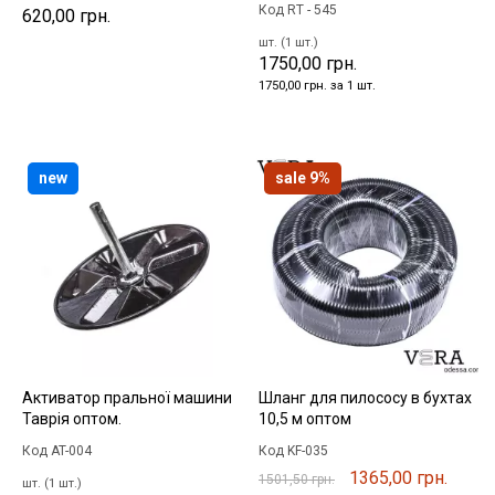
Код RT - 545
620,00 грн.
шт. (1 шт.)
1750,00 грн.
1750,00 грн. за 1 шт.
new
sale 9%
Активатор пральної машини
Шланг для пилососу в бухтах
Таврія оптом.
10,5 м оптом
Код AT-004
Код KF-035
1365,00 грн.
1501,50 грн.
шт. (1 шт.)