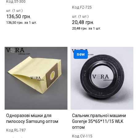
Код ST-300
Код FZ-725
шт. (1 шт.)
136,50 грн.
шт. (1 шт.)
20,48 грн.
136,50 грн. за 1 шт.
20,48 грн. за 1 шт.
new
Одноразові мішки для
Сальник пральної машини
пилососу Samsung оптом
Gorenje 35*65*11/15 WLK
оптом
Код RL-787
Код CV-115