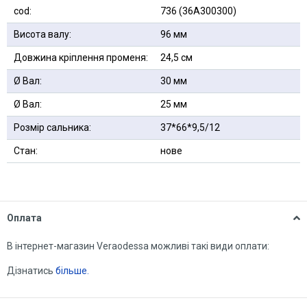
cod:
736 (36A300300)
Висота валу:
96 мм
Довжина кріплення променя:
24,5 см
Ø Вал:
30 мм
Ø Вал:
25 мм
Розмір сальника:
37*66*9,5/12
Стан:
нове
Оплата
В інтернет-магазин Veraodessa можливі такі види оплати:
Дізнатись
більше.