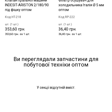
Клапан пральної машини
Фільтр осушувач для
INDESIT-ARISTON 2/180/90
холодильника Італія Ø 5 мм
під фішку оптом
оптом
Код HT-218
Код RP-222
шт. (1 шт.)
шт. (1 шт.)
353,60 грн.
36,40 грн.
353,60 грн. за 1 шт.
36,40 грн. за 1 шт.
Ви переглядали запчастини для
побутової техніки оптом
У секції відсутній вміст.