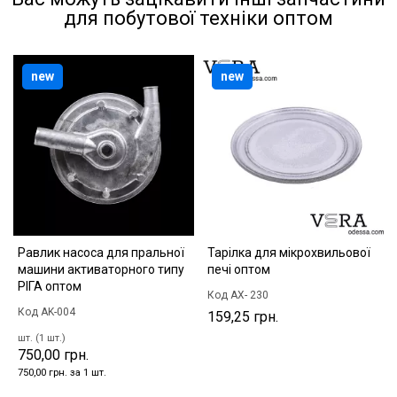
для побутової техніки оптом
new
new
Равлик насоса для пральної
Тарілка для мікрохвильової
машини активаторного типу
печі оптом
РІГА оптом
Код AX- 230
Код AK-004
159,25 грн.
шт. (1 шт.)
750,00 грн.
750,00 грн. за 1 шт.