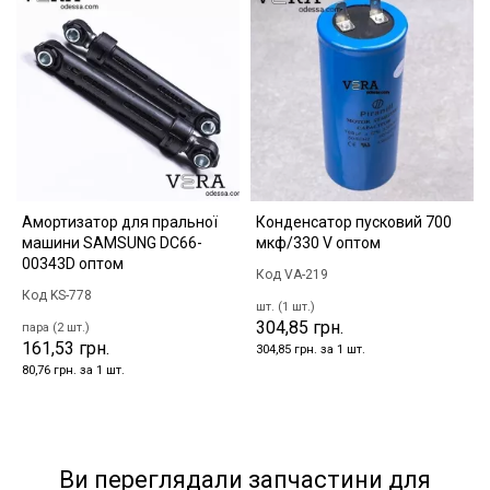
Амортизатор для пральної
Конденсатор пусковий 700
машини SAMSUNG DC66-
мкф/330 V оптом
00343D оптом
Код VA-219
Код KS-778
шт. (1 шт.)
304,85 грн.
пара (2 шт.)
161,53 грн.
304,85 грн. за 1 шт.
80,76 грн. за 1 шт.
Ви переглядали запчастини для