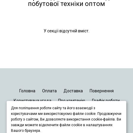
побутової техніки оптом
У секції відсутній вміст.
Головна
Оплата
Доставка
Повернення
Користувача угода
Про компанію
Графік роботи
Для поліпшення роботи сайту та його взаємодії з
Київ
Дніпро
Запоріжжя
Львів
користувачами ми використовуємо файли cookie. Продовжуючи
роботу з сайтом, Ви дозволяєте використання cookie-файлів. Ви
завжди можете відключити файли cookie в налаштуваннях
+380678833929
Вашого браузера.