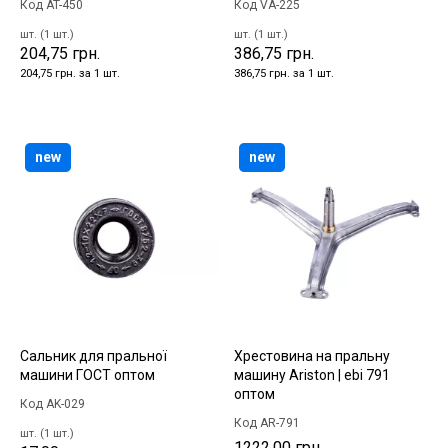
Код AT-450
Код VA-225
шт. (1 шт.)
шт. (1 шт.)
204,75 грн.
386,75 грн.
204,75 грн. за 1 шт.
386,75 грн. за 1 шт.
new
new
Сальник для пральної
Хрестовина на пральну
машини ГОСТ оптом
машину Ariston | ebi 791
оптом
Код AK-029
Код AR-791
шт. (1 шт.)
1222,00 грн.