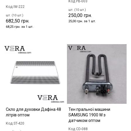
Код PB-003
Код IW-222
шт. (10 шт.)
250,00 грн.
шт. (10 шт.)
682,50 грн.
25,00 грн. за 1 шт.
68,25 грн. за 1 шт.
Скло для духовки Дафіна 48
Тен пральної машини
літрів оптом
SAMSUNG 1900 W з
датчиком оптом
Код ST-420
Код CD-088