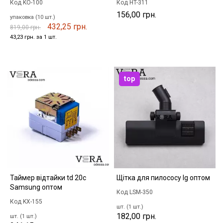
Код KO-100
Код HT-311
156,00 грн.
упаковка (10 шт.)
432,25 грн.
819,00 грн.
43,23 грн. за 1 шт.
top
Таймер відтайки td 20c
Щітка для пилососу lg оптом
Samsung оптом
Код LSM-350
Код KX-155
шт. (1 шт.)
182,00 грн.
шт. (1 шт.)