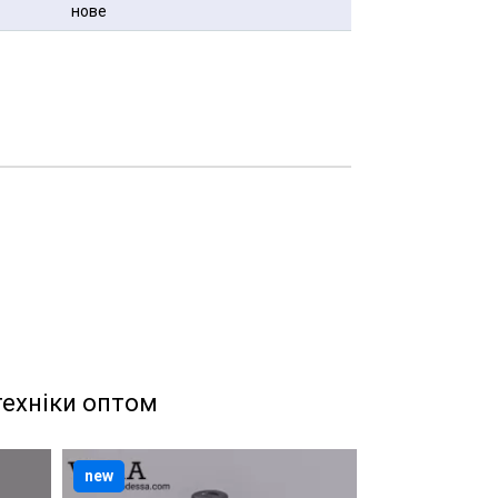
нове
техніки оптом
new