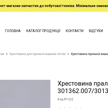
нет-магазин запчастин до побутової техніки. Мінімальне замовл
ГОЛОВНА
КАТАЛОГ ПРОДУКЦІЇ
КОНТАКТИ
ВІДГУКИ
том
Хрестовина для пральної машини оптом
Хрестовина пральної маш
Хрестовина пра
301362.007/3013
Код RТ-222