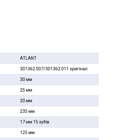
ATLANT
301362.007/301362.011 оригінал
30 мм
25 мм
20 мм
235 мм
17 мм 15 зубів
125 мм