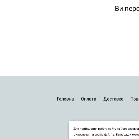
Ви пер
Головна
Оплата
Доставка
Пов
Для поліпшення роботи сайту та його взаємо
використання cookie-файлів. Ви завжди мож