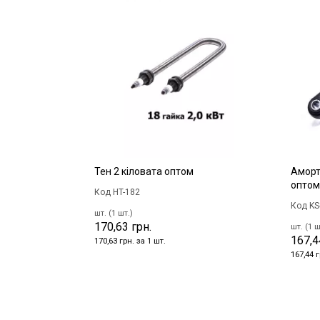
Тен 2 кіловата оптом
Аморт
оптом
Код HT-182
Код KS
шт. (1 шт.)
170,63 грн.
шт. (1 ш
167,4
170,63 грн. за 1 шт.
167,44 г