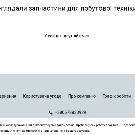
еглядали запчастини для побутової технік
У секції відсутній вміст.
ернення
Користувача угода
Про компанію
Графік роботи
+380678833929
дії з користувачами ми використовуємо файли cookie. Продовжуючи роботу з сайтом, Ви дозвол
ете відключити файли cookie в налаштуваннях Вашого браузера.