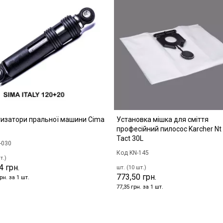
изатори пральної машини Cima
Установка мішка для сміття
професійний пилосос Karcher Nt
Tact 30L
-030
Код KN-145
т.)
4 грн.
шт. (10 шт.)
773,50 грн.
рн. за 1 шт.
77,35 грн. за 1 шт.