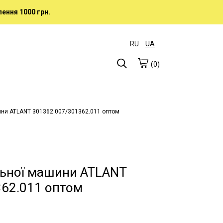
ення 1000 грн.
RU
UA
(0)
ини ATLANT 301362.007/301362.011 оптом
льної машини ATLANT
62.011 оптом