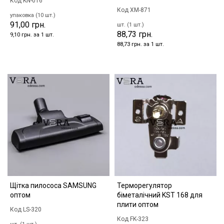
Код KN-016
Код XM-871
упаковка (10 шт.)
91,00 грн.
шт. (1 шт.)
88,73 грн.
9,10 грн. за 1 шт.
88,73 грн. за 1 шт.
Щітка пилососа SAMSUNG
Терморегулятор
оптом
біметалічний KST 168 для
плити оптом
Код LS-320
Код FK-323