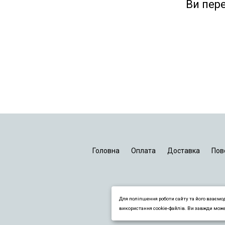
Ви пер
Головна
Оплата
Доставка
Пов
Для поліпшення роботи сайту та його взаємо
використання cookie-файлів. Ви завжди мож