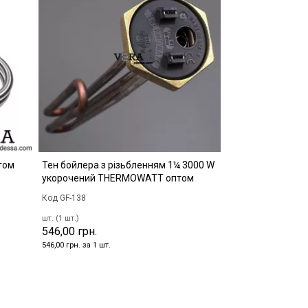
том
Тен бойлера з різьбленням 1¼ 3000 W
укорочений THERMOWATT оптом
Код GF-138
шт. (1 шт.)
546,00 грн.
546,00 грн. за 1 шт.