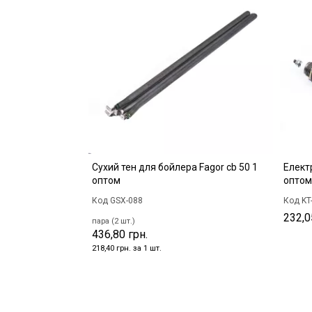
Сухий тен для бойлера Fagor cb 50 1
Елект
оптом
оптом
Код GSX-088
Код KT
232,0
пара (2 шт.)
436,80 грн.
218,40 грн. за 1 шт.