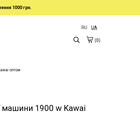
ення 1000 грн.
RU
UA
(0)
Kawai оптом
ї машини 1900 w Kawai