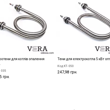
ротени для котлів опалення
Тени для електрокотла 5 кВт оп
.
Код KT- 050
- 035
247,98 грн.
5 грн.