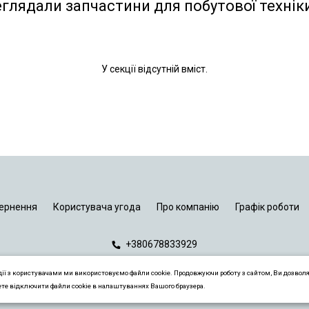
еглядали запчастини для побутової технік
У секції відсутній вміст.
ернення
Користувача угода
Про компанію
Графік роботи
+380678833929
дії з користувачами ми використовуємо файли cookie. Продовжуючи роботу з сайтом, Ви дозвол
ете відключити файли cookie в налаштуваннях Вашого браузера.