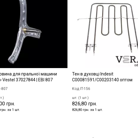
овина для пральної машини
Тен в духовці Indesit
-Vestel 37027844 | EBI 807
C00081591/C00203140 оптом
-807
Код IT-156
т.)
шт. (1 шт.)
00 грн.
826,80 грн.
грн. за 1 шт.
826,80 грн. за 1 шт.