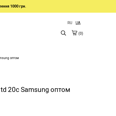
ення 1000 грн.
RU
UA
(0)
amsung оптом
 td 20c Samsung оптом