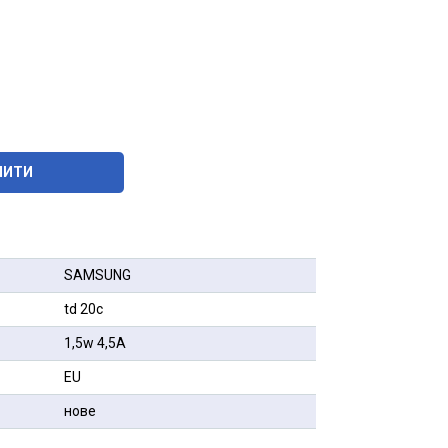
ПИТИ
SAMSUNG
td 20c
1,5w 4,5А
EU
нове