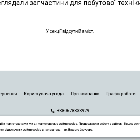
еглядали запчастини для побутової технік
У секції відсутній вміст.
ернення
Користувача угода
Про компанію
Графік роботи
+380678833929
дії з користувачами ми використовуємо файли cookie. Продовжуючи роботу з сайтом, Ви дозвол
ете відключити файли cookie в налаштуваннях Вашого браузера.