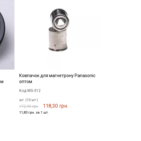
Ковпачок для магнетрону Panasonic
ом
оптом
Код MG-312
шт. (10 шт.)
118,30 грн.
172,90 грн.
11,83 грн. за 1 шт.