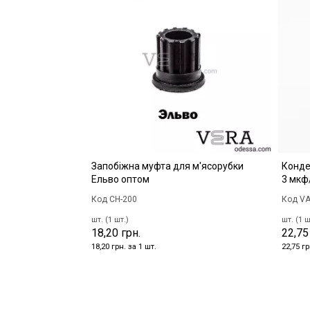
Запобіжна муфта для м'ясорубки
Конде
Ельво оптом
3 мкф
Код CH-200
Код VA
шт. (1 шт.)
шт. (1 ш
18,20 грн.
22,75
18,20 грн. за 1 шт.
22,75 гр