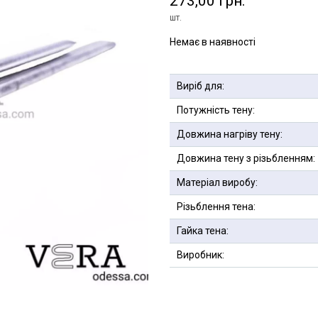
273,00 грн.
шт.
Немає в наявності
Виріб для:
Потужність тену:
Довжина нагріву тену:
Довжина тену з різьбленням:
Матеріал виробу:
Різьблення тена:
Гайка тена:
Виробник: