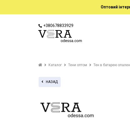
Оптовий інтер
+380678833929
Каталог
Тени оптом
Тен в батарею опале
НАЗАД