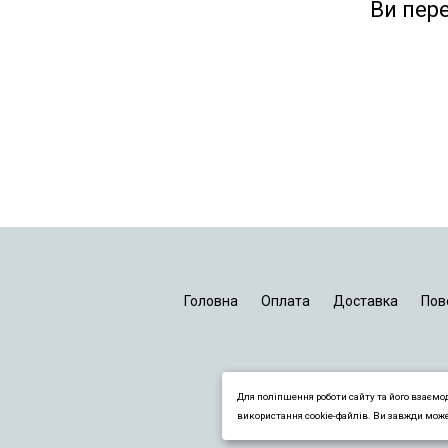
Ви пер
Головна
Оплата
Доставка
Пов
Для поліпшення роботи сайту та його взаємо
використання cookie-файлів. Ви завжди мож