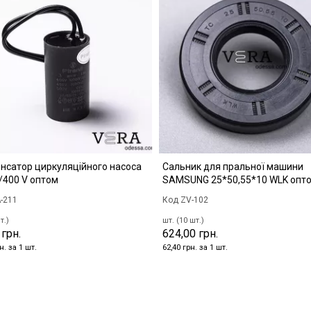
нсатор циркуляційного насоса
Сальник для пральної машини
/400 V оптом
SAMSUNG 25*50,55*10 WLK опт
-211
Код ZV-102
т.)
шт. (10 шт.)
 грн.
624,00 грн.
н. за 1 шт.
62,40 грн. за 1 шт.