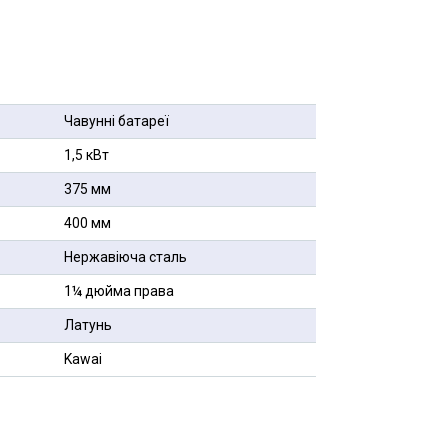
Чавунні батареї
1,5 кВт
375 мм
400 мм
Нержавіюча сталь
1¼ дюйма права
Латунь
Kawai