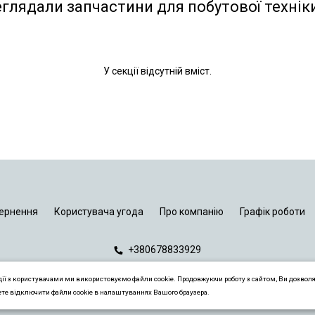
еглядали запчастини для побутової технік
У секції відсутній вміст.
ернення
Користувача угода
Про компанію
Графік роботи
+380678833929
дії з користувачами ми використовуємо файли cookie. Продовжуючи роботу з сайтом, Ви дозвол
ете відключити файли cookie в налаштуваннях Вашого браузера.