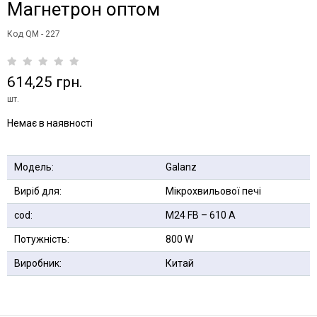
Магнетрон оптом
Код QM - 227
614,25 грн.
шт.
Немає в наявності
Модель:
Galanz
Виріб для:
Мікрохвильової печі
cod:
M24 FB – 610 А
Потужність:
800 W
Виробник:
Китай