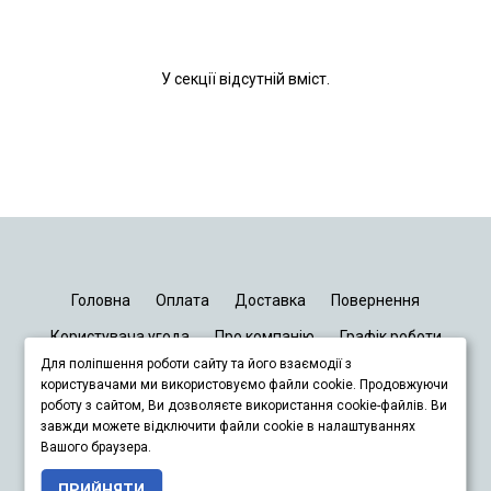
У секції відсутній вміст.
Головна
Оплата
Доставка
Повернення
Користувача угода
Про компанію
Графік роботи
Для поліпшення роботи сайту та його взаємодії з
Київ
Дніпро
Запоріжжя
Львів
користувачами ми використовуємо файли cookie. Продовжуючи
роботу з сайтом, Ви дозволяєте використання cookie-файлів. Ви
завжди можете відключити файли cookie в налаштуваннях
+380678833929
Вашого браузера.
ПРИЙНЯТИ