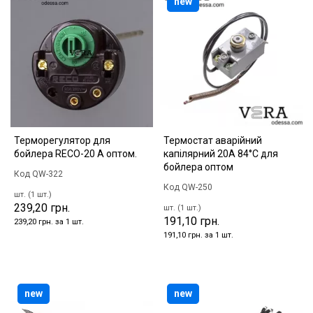
new
Терморегулятор для
Термостат аварійний
бойлера RECO-20 A оптом.
капілярний 20А 84°C для
бойлера оптом
Код QW-322
Код QW-250
шт. (1 шт.)
239,20 грн.
шт. (1 шт.)
191,10 грн.
239,20 грн. за 1 шт.
191,10 грн. за 1 шт.
new
new