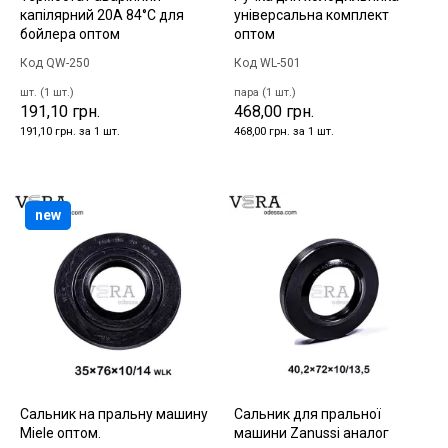
капілярний 20А 84°C для
універсальна комплект
бойлера оптом
оптом
Код QW-250
Код WL-501
шт. (1 шт.)
пара (1 шт.)
191,10 грн.
468,00 грн.
191,10 грн. за 1 шт.
468,00 грн. за 1 шт.
new
Сальник на пральну машину
Сальник для пральної
Miele оптом.
машини Zanussi аналог