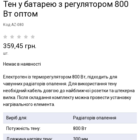
Тен у батарею з регулятором 800
Вт оптом
Код AZ-080
359,45 грн.
шт.
Немає в наявності
Електротен із терморегулятором 800 Вт, підходить для
чавунних радіаторів опалення. Для використання тену
необхідний кабель довгою до найближчої розетки та штекерна
вилка. Після складання комплекту можна провести установку
нагрівального елемента.
Виріб для:
Радіаторів опалення
Потужність тену:
800 Вт
Довжина нагріву тену:
300 мм