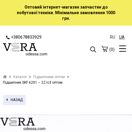
Оптовий інтернет-магазин запчастин до
побутової техніки. Мінімальне замовлення 1000
грн.
+380678833929
RU
UA
(0)
Каталог
Підшипники оптом
Підшипник SKF 6201 – 2Z/c3 оптом
НАЗАД