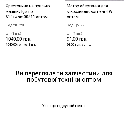
Хрестовина на пральну
Мотор обертання для
машину lg s no
мікрохвильової печі 4 W
512kwnm00311 оптом
оптом
Код YK-723
Код QM-228
шт. (1 шт.)
шт. (1 шт.)
1040,00 грн.
91,00 грн.
1040,00 грн. за 1 шт.
91,00 грн. за 1 шт.
Ви переглядали запчастини для
побутової техніки оптом
У секції відсутній вміст.